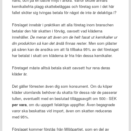
hand, och på en bättre miljö i andra. Varför skulle annars
kemikaliefria plagg skattebeläggas och företag som i det här
fallet sköter sig tvingas betala för något de inte är delaktiga i?
Förslaget innebär i praktiken att alla företag inom branschen
betalar den här skatten i förväg, oavsett vad kläderna
innehåller.
De menar att även om de helt fasat ut kemikalier ur
din produktion så kan det ändå finnas rester
. Men som plåster
på såren kan de ansöka om att få tillbaka 95% av det företaget
har betalat i skatt om kläderna är fria från dessa kemikalier.
Företaget måste alltså betala skatt oavsett hur rena deras
kläder är.
Det gäller förresten även dig som konsument. Om du köper
kläder utomlands behöver du skatta för dessa när de passerar
tullen, eventuellt med en beslutad tilläggsavgift om 500:- SEK
per vara
, om du uppgett felaktiga uppgifter. Även begagnade
varor ska beskattas vid import, även om skatten reduceras
med 95%.
Förslaget kommer förstås från Miljöpartiet, som en del av