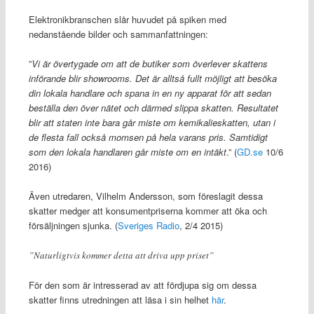
Elektronikbranschen slår huvudet på spiken med
nedanstående bilder och sammanfattningen:
”
Vi är övertygade om att de butiker som överlever skattens
införande blir showrooms. Det är alltså fullt möjligt att besöka
din lokala handlare och spana in en ny apparat för att sedan
beställa den över nätet och därmed slippa skatten. Resultatet
blir att staten inte bara går miste om kemikalieskatten, utan i
de flesta fall också momsen på hela varans pris. Samtidigt
som den lokala handlaren går miste om en intäkt
.” (
GD.se
10/6
2016)
Även utredaren, Vilhelm Andersson, som föreslagit dessa
skatter medger att konsumentpriserna kommer att öka och
försäljningen sjunka. (
Sveriges Radio
, 2/4 2015)
”Naturligtvis kommer detta att driva upp priset”
För den som är intresserad av att fördjupa sig om dessa
skatter finns utredningen att läsa i sin helhet
här
.