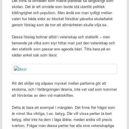
Det finns få områden som måste planeras så långsiktigt som
skolan. Det är ett område som borde stå utanför politisk
klåfingrighet och populism. Men ändå ser man tydligt mellan
valen hur båda sidor av blocket försöker påverka skolarbetet
genom förslag som de tror att allmänheten skulle vilja se.
Dessa förslag bottnar alltid i vetenskap och statistik – men
beroende på vilka som styr hittar man just den vetenskap och
den statistik som passar ens agenda bäst. Titta bara på en
sådan enkel sak som läxor.
Att det skiljer sig såpass mycket mellan partierna gör att
skolorna, och i förlängningen lärarna, inte vet vad som kommer
att förväntas av dem vid maktskiften.
Detta är bara ett exempel i mängden. Det finns fler frågor som
är minst lika viktiga, t.ex. betyg. Där vill vissa partier ta bort
betyg, eller inte ha dem i låga åldrar, medan andra vill precis
tvärtom. Frågar man dessa partier har alla sina vetenskapliga