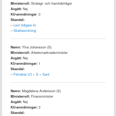
Ministerroll:
Strategi- och framtidsfrågor
Avgått:
Nej
KU-anmälningar
: 0
Skandal:
–
Levt tidigare liv
–
Skattesmitning
Namn:
Ylva Johansson (S)
Ministerroll:
Arbetsmarknadsminister
Avgått:
Nej
KU-anmälningar:
1
Skandal:
–
Förnekar LO + S = Sant
Namn:
Magdalena Andersson (S)
Ministerroll:
Finansminister
Avgått:
Nej
KU-anmälningar:
3
Skandal: