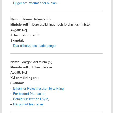
–
Ljuger om reformtid för skolan
Namn:
Helene Hellmark (S)
Ministerroll:
Högre utbildnings- och forskningsminister
Avgått:
Nej
KU-anmälningar:
0
Skandal:
–
Drar tillbaka beslutade pengar
Namn:
Margot Wallström (S)
Ministerroll:
Utrikesminister
Avgått:
Nej
KU-anmälningar:
8
Skandal:
–
Erkänner Palestina utan förankring
,
–
Får bostad från facket
,
–
Betalar 32 kr/mån i hyra
,
–
Blir portad från Israel