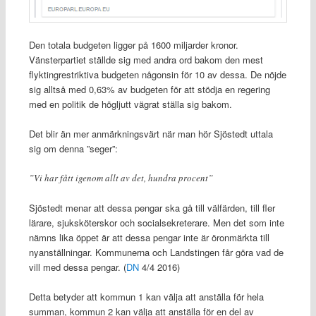
Den totala budgeten ligger på 1600 miljarder kronor.
Vänsterpartiet ställde sig med andra ord bakom den mest
flyktingrestriktiva budgeten någonsin för 10 av dessa. De nöjde
sig alltså med 0,63% av budgeten för att stödja en regering
med en politik de högljutt vägrat ställa sig bakom.
Det blir än mer anmärkningsvärt när man hör Sjöstedt uttala
sig om denna ”seger”:
”Vi har fått igenom allt av det, hundra procent”
Sjöstedt menar att dessa pengar ska gå till välfärden, till fler
lärare, sjuksköterskor och socialsekreterare. Men det som inte
nämns lika öppet är att dessa pengar inte är öronmärkta till
nyanställningar. Kommunerna och Landstingen får göra vad de
vill med dessa pengar. (
DN
4/4 2016)
Detta betyder att kommun 1 kan välja att anställa för hela
summan, kommun 2 kan välja att anställa för en del av