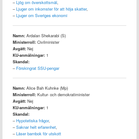
–
Ljög om överskottsmål
,
–
Ljuger om inkomster för att höja skatter
,
–
Ljuger om Sveriges ekonomi
Namn:
Ardalan Shekarabi (S)
Ministerroll:
Civilminister
Avgått:
Nej
KU-anmälningar:
1
Skandal:
–
Förskingrat SSU-pengar
Namn:
Alice Bah Kuhnke (Mp)
Ministerroll:
Kultur- och demokratiminister
Avgått:
Nej
KU-anmälningar:
1
Skandal:
–
Hypotetiska frågor
,
–
Saknar helt erfarenhet
,
–
Läser barnbok för utskott