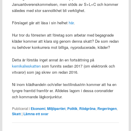
Januariöverenskommelsen, men stöds av S+L+C och kommer
således med stor sannolikhet bli verklighet.
Förslaget går att läsa i sin helhet
här
.
Hur tror du förresten att företag som arbetar med begagnade
kläder kommer att klara sig genom denna skatt? De som redan
nu behöver konkurrera mot billiga, nyproducerade, kläder?
Detta är förstås inget annat än en fortsättning på
kemikalieskatten
som funnits sedan 2017 (om elektronik och
vitvaror) som jag skrev om redan 2016.
Ni inom klädhandeln och/eller textilindustrin kommer att ha en
tyngre framtid framför er. Alldeles lagom i dessa coronatider
och kommande lågkonjunktur.
Publicerat i
Ekonomi
,
Miljöpartiet
,
Politik
,
Rödgröna
,
Regeringen
,
Skatt
|
Lämna ett svar