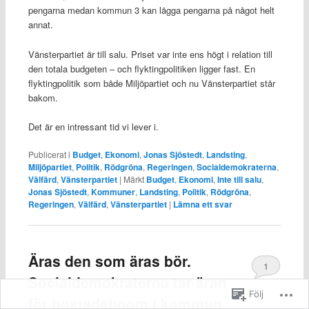
pengarna medan kommun 3 kan lägga pengarna på något helt
annat.
Vänsterpartiet är till salu. Priset var inte ens högt i relation till
den totala budgeten – och flyktingpolitiken ligger fast. En
flyktingpolitik som både Miljöpartiet och nu Vänsterpartiet står
bakom.
Det är en intressant tid vi lever i.
Publicerat i
Budget
,
Ekonomi
,
Jonas Sjöstedt
,
Landsting
,
Miljöpartiet
,
Politik
,
Rödgröna
,
Regeringen
,
Socialdemokraterna
,
Välfärd
,
Vänsterpartiet
|
Märkt
Budget
,
Ekonomi
,
Inte till salu
,
Jonas Sjöstedt
,
Kommuner
,
Landsting
,
Politik
,
Rödgröna
,
Regeringen
,
Välfärd
,
Vänsterpartiet
|
Lämna ett svar
Äras den som äras bör.
1
Socialdemokraterna tar äran
Följ
för bostadsboom i kommun