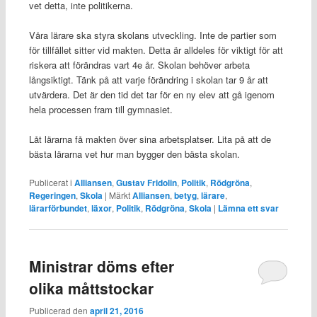
vet detta, inte politikerna.
Våra lärare ska styra skolans utveckling. Inte de partier som
för tillfället sitter vid makten. Detta är alldeles för viktigt för att
riskera att förändras vart 4e år. Skolan behöver arbeta
långsiktigt. Tänk på att varje förändring i skolan tar 9 år att
utvärdera. Det är den tid det tar för en ny elev att gå igenom
hela processen fram till gymnasiet.
Låt lärarna få makten över sina arbetsplatser. Lita på att de
bästa lärarna vet hur man bygger den bästa skolan.
Publicerat i
Alliansen
,
Gustav Fridolin
,
Politik
,
Rödgröna
,
Regeringen
,
Skola
|
Märkt
Alliansen
,
betyg
,
lärare
,
lärarförbundet
,
läxor
,
Politik
,
Rödgröna
,
Skola
|
Lämna ett svar
Ministrar döms efter
olika måttstockar
Publicerad den
april 21, 2016