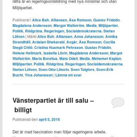
rätta är en regeringsombildning med nya ministrar och utan
Miljöpartiet.
Publicerat i
Alice Bah
,
Alliansen
,
Åsa Romson
,
Gustav Fridolin
,
Magdalena Andersson
,
Margot Wallström
,
Media
,
Miljöpartiet
,
Politik
,
Rödgröna
,
Regeringen
,
Socialdemokraterna
,
Stefan
Löfven
|
Märkt
Alice Bah
,
Alliansen
,
Anna Johansson
,
Annika
Strandhäll
,
Ardalan Shekarabi
,
Avgår
,
Åsa Romson
,
Cecilia
Stegö Chiló
,
Cristina Husmark Pehrsson
,
Gustav Fridolin
,
Helene Hellmark
,
Isabella Lövin
,
Magdalena Andersson
,
Margot
Wallström
,
Maria Borelius
,
Mats Odell
,
Media
,
Mehemet Kaplan
,
Miljöpartiet
,
Politik
,
Rödgröna
,
Regeringen
,
Socialdemokraterna
,
Stefan Löfven
,
Sven Otto Littorin
,
Sven Tolgfors
,
Sven-Erik
Bucht
,
Ylva Johansson
|
Lämna ett svar
Vänsterpartiet är till salu –
billigt
Publicerad den
april 5, 2016
Det är med fascination man följer regeringens arbete.