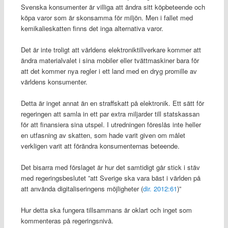
Svenska konsumenter är villiga att ändra sitt köpbeteende och
köpa varor som är skonsamma för miljön. Men i fallet med
kemikalieskatten finns det inga alternativa varor.
Det är inte troligt att världens elektroniktillverkare kommer att
ändra materialvalet i sina mobiler eller tvättmaskiner bara för
att det kommer nya regler i ett land med en dryg promille av
världens konsumenter.
Detta är inget annat än en straffskatt på elektronik. Ett sätt för
regeringen att samla in ett par extra miljarder till statskassan
för att finansiera sina utspel. I utredningen föreslås inte heller
en utfasning av skatten, som hade varit given om målet
verkligen varit att förändra konsumenternas beteende.
Det bisarra med förslaget är hur det samtidigt går stick i stäv
med regeringsbeslutet ”att Sverige ska vara bäst i världen på
att använda digitaliseringens möjligheter (
dir. 2012:61
)”
Hur detta ska fungera tillsammans är oklart och inget som
kommenteras på regeringsnivå.