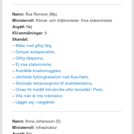
Namn:
Åsa Romson (Mp)
Ministerroll:
Klimat- och miljöminister. Vice statsminister
Avgått:
Nej
KU-anmälningar:
5
Skandal:
–
Målar med giftig färg
,
–
Dumpar avloppsvatten
,
–
Giftig oljepanna
,
–
Ej vise statsminister
,
–
Anställde knarksmugglare
,
–
Jämförde flyktingkatastrof med Auschwitz
,
–
Skickade restaurangnota till skattebetalarna
,
–
Oroas för inställt klimatmöte efter terrordåd i Paris
,
–
Vita män är inte människor
,
–
Lägger sig i vargjakten
Namn:
Anna Johansson (S)
Ministerroll:
Infrastruktur
Avgått:
Nej