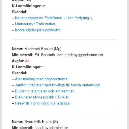
KU-anmälningar:
2
Skandal:
–
Kallar stoppet av Förbifarten « liten fördyring »
,
–
Ministerstyr Trafikverket
,
–
Köpte kläder på lunchkvitto
Namn:
Mehemet Kaplan (Mp)
Ministerroll:
Fd. Bostads- och stadsbyggnadsminister
Avgått:
Ja
KU-anmälningar:
1
Skandal:
–
Äter middag med högerextrema
,
–
Jämför jihadister med frivilliga till finska vinterkriget
,
–
Bjuder in islamister och antisemiter
,
–
Diskuterar utrikespolitik i Turkiet
,
–
Reser till Hong Kong via Istanbul
Namn:
Sven-Erik Bucht (S)
Ministerroll:
Landsbygdsminister