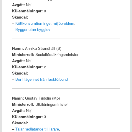
Avgått:
Nej
KU-anmälningar:
0
Skandal:
–
Köttkonsumtion inget miljöproblem
,
–
Bygger utan bygglov
Namn:
Annika Strandhäll (S)
Ministerroll:
Socialförsäkringsminister
Avgått:
Nej
KU-anmälningar:
2
Skandal:
–
Bor i lägenhet från fackförbund
Namn:
Gustav Fridolin (Mp)
Ministerroll:
Utbildningsminister
Avgått:
Nej
KU-anmälningar:
3
Skandal:
–
Talar nedlåtande till lärare
,