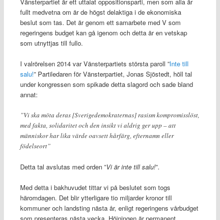
Vänsterpartiet är ett uttalat oppositionsparti, men som alla är
fullt medvetna om är de högst delaktiga i de ekonomiska
beslut som tas. Det är genom ett samarbete med V som
regeringens budget kan gå igenom och detta är en vetskap
som utnyttjas till fullo.
I valrörelsen 2014 var Vänsterpartiets största paroll ”
Inte till
salu!
” Partiledaren för Vänsterpartiet, Jonas Sjöstedt, höll tal
under kongressen som spikade detta slagord och sade bland
annat:
”Vi ska möta deras [Sverigedemokraternas] rasism kompromisslöst,
med fakta, solidaritet och den insikt vi aldrig ger upp – att
människor har lika värde oavsett hårfärg, efternamn eller
födelseort”
Detta tal avslutas med orden ”
Vi är inte till salu!
”.
Med detta i bakhuvudet tittar vi på beslutet som togs
häromdagen. Det blir ytterligare tio miljarder kronor till
kommuner och landsting nästa år, enligt regeringens vårbudget
som presenteras nästa vecka. Höjningen är permanent.