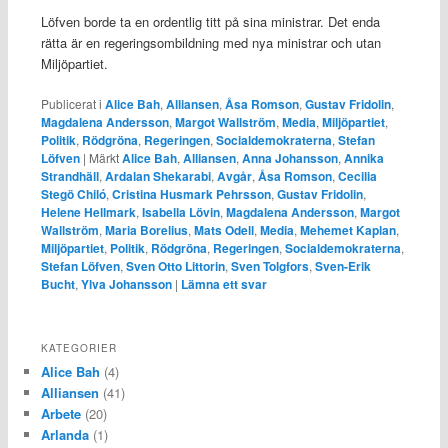
Löfven borde ta en ordentlig titt på sina ministrar. Det enda
rätta är en regeringsombildning med nya ministrar och utan
Miljöpartiet.
Publicerat i
Alice Bah
,
Alliansen
,
Åsa Romson
,
Gustav Fridolin
,
Magdalena Andersson
,
Margot Wallström
,
Media
,
Miljöpartiet
,
Politik
,
Rödgröna
,
Regeringen
,
Socialdemokraterna
,
Stefan
Löfven
|
Märkt
Alice Bah
,
Alliansen
,
Anna Johansson
,
Annika
Strandhäll
,
Ardalan Shekarabi
,
Avgår
,
Åsa Romson
,
Cecilia
Stegö Chiló
,
Cristina Husmark Pehrsson
,
Gustav Fridolin
,
Helene Hellmark
,
Isabella Lövin
,
Magdalena Andersson
,
Margot
Wallström
,
Maria Borelius
,
Mats Odell
,
Media
,
Mehemet Kaplan
,
Miljöpartiet
,
Politik
,
Rödgröna
,
Regeringen
,
Socialdemokraterna
,
Stefan Löfven
,
Sven Otto Littorin
,
Sven Tolgfors
,
Sven-Erik
Bucht
,
Ylva Johansson
|
Lämna ett svar
KATEGORIER
Alice Bah
(4)
Alliansen
(41)
Arbete
(20)
Arlanda
(1)