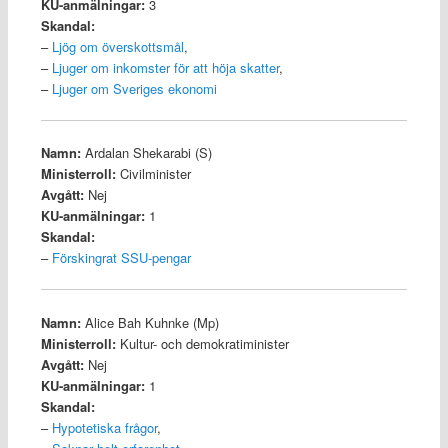
KU-anmälningar:
3
Skandal:
–
Ljög om överskottsmål
,
–
Ljuger om inkomster för att höja skatter
,
–
Ljuger om Sveriges ekonomi
Namn:
Ardalan Shekarabi (S)
Ministerroll:
Civilminister
Avgått:
Nej
KU-anmälningar:
1
Skandal:
–
Förskingrat SSU-pengar
Namn:
Alice Bah Kuhnke (Mp)
Ministerroll:
Kultur- och demokratiminister
Avgått:
Nej
KU-anmälningar:
1
Skandal:
–
Hypotetiska frågor
,