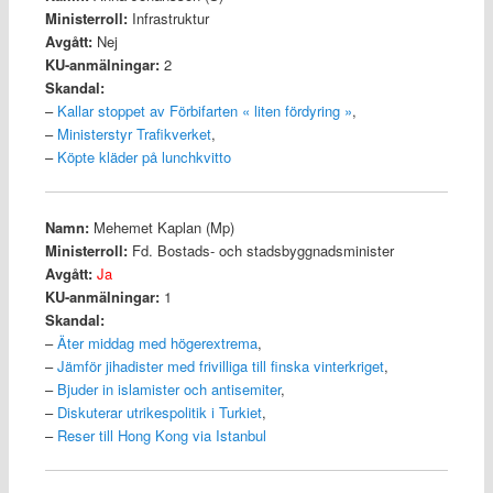
Ministerroll:
Infrastruktur
Avgått:
Nej
KU-anmälningar:
2
Skandal:
–
Kallar stoppet av Förbifarten « liten fördyring »
,
–
Ministerstyr Trafikverket
,
–
Köpte kläder på lunchkvitto
Namn:
Mehemet Kaplan (Mp)
Ministerroll:
Fd. Bostads- och stadsbyggnadsminister
Avgått:
Ja
KU-anmälningar:
1
Skandal:
–
Äter middag med högerextrema
,
–
Jämför jihadister med frivilliga till finska vinterkriget
,
–
Bjuder in islamister och antisemiter
,
–
Diskuterar utrikespolitik i Turkiet
,
–
Reser till Hong Kong via Istanbul