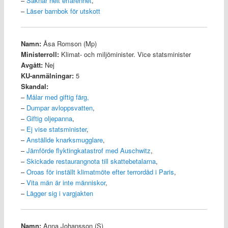
–
Saknar helt erfarenhet
,
–
Läser barnbok för utskott
Namn:
Åsa Romson (Mp)
Ministerroll:
Klimat- och miljöminister. Vice statsminister
Avgått:
Nej
KU-anmälningar:
5
Skandal:
–
Målar med giftig färg
,
–
Dumpar avloppsvatten
,
–
Giftig oljepanna
,
–
Ej vise statsminister
,
–
Anställde knarksmugglare
,
–
Jämförde flyktingkatastrof med Auschwitz
,
–
Skickade restaurangnota till skattebetalarna
,
–
Oroas för inställt klimatmöte efter terrordåd i Paris
,
–
Vita män är inte människor
,
–
Lägger sig i vargjakten
Namn:
Anna Johansson (S)