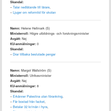
Skandal:
–
Talar nedlåtande till lärare
,
–
Ljuger om reformtid för skolan
Namn:
Helene Hellmark (S)
Ministerroll:
Högre utbildnings- och forskningsminister
Avgått:
Nej
KU-anmälningar:
0
Skandal:
–
Drar tillbaka beslutade pengar
Namn:
Margot Wallström (S)
Ministerroll:
Utrikesminister
Avgått:
Nej
KU-anmälningar:
8
Skandal:
–
Erkänner Palestina utan förankring
,
–
Får bostad från facket
,
–
Betalar 32 kr/mån i hyra
,