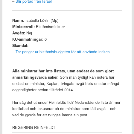
–
Blir portad från Israel
Namn:
Isabella Lövin (Mp)
Ministerroll:
Biståndsminister
Avgått:
Nej
KU-anmälningar:
0
Skandal:
–
Tar pengar ur biståndsbudgeten för att använda inrikes
Alla ministrar har inte listats, utan endast de som gjort
anmärkningsvärda saker.
Som man tydligt kan notera har
endast en minister, Kaplan, tvingats avgå trots en stor mängd
oegentligheter sedan tillträdet 2014.
Hur såg det ut under Reinfeldts tid? Nedanstående lista är mer
kortfattad och fokuserar på de ministrar som fått avgå – och
vad de gjorde för att tvingas lämna sin post.
REGERING REINFELDT