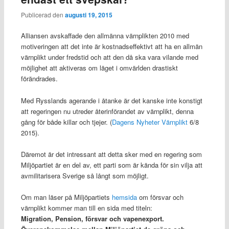
Publicerad den
augusti 19, 2015
Alliansen avskaffade den allmänna värnplikten 2010 med
motiveringen att det inte är kostnadseffektivt att ha en allmän
värnplikt under fredstid och att den då ska vara vilande med
möjlighet att aktiveras om läget i omvärlden drastiskt
förändrades.
Med Rysslands agerande i åtanke är det kanske inte konstigt
att regeringen nu utreder återinförandet av värnplikt, denna
gång för både killar och tjejer. (
Dagens Nyheter Värnplikt
6/8
2015).
Däremot är det intressant att detta sker med en regering som
Miljöpartiet är en del av, ett parti som är kända för sin vilja att
avmilitarisera Sverige så långt som möjligt.
Om man läser på Miljöpartiets
hemsida
om försvar och
värnplikt kommer man till en sida med titeln:
Migration, Pension, försvar och vapenexport.