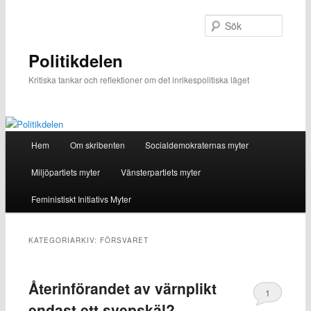
Hoppa
Hoppa
till
till
Sök
primärt
sekundärt
innehåll
innehåll
Politikdelen
Kritiska tankar och reflektioner om det inrikespolitiska läget
Huvudmeny
Hem
Om skribenten
Socialdemokraternas myter
Miljöpartiets myter
Vänsterpartiets myter
Feministiskt Initiativs Myter
KATEGORIARKIV:
FÖRSVARET
Återinförandet av värnplikt
1
endast ett svepskäl?