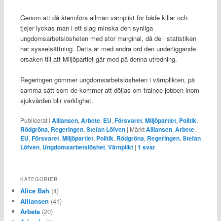
Genom att då återinföra allmän värnplikt för både killar och
tjejer lyckas man i ett slag minska den synliga
ungdomsarbetslösheten med stor marginal, då de i statistiken
har sysselsättning. Detta är med andra ord den underliggande
orsaken till att Miljöpartiet går med på denna utredning.
Regeringen gömmer ungdomsarbetslösheten i värnplikten, på
samma sätt som de kommer att döljas om trainee-jobben inom
sjukvården blir verklighet.
Publicerat i
Alliansen
,
Arbete
,
EU
,
Försvaret
,
Miljöpartiet
,
Politik
,
Rödgröna
,
Regeringen
,
Stefan Löfven
|
Märkt
Alliansen
,
Arbete
,
EU
,
Försvaret
,
Miljöpartiet
,
Politik
,
Rödgröna
,
Regeringen
,
Stefan
Löfven
,
Ungdomsarbetslöshet
,
Värnplikt
|
1
svar
KATEGORIER
Alice Bah
(4)
Alliansen
(41)
Arbete
(20)