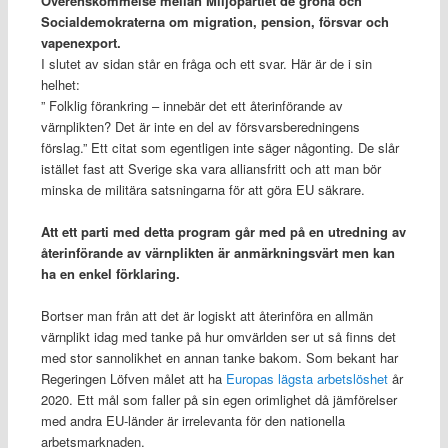
Överenskommelse mellan Miljöpartiet de gröna och
Socialdemokraterna om migration, pension, försvar och
vapenexport.
I slutet av sidan står en fråga och ett svar. Här är de i sin
helhet:
” Folklig förankring – innebär det ett återinförande av
värnplikten? Det är inte en del av försvarsberedningens
förslag.” Ett citat som egentligen inte säger någonting. De slår
istället fast att Sverige ska vara alliansfritt och att man bör
minska de militära satsningarna för att göra EU säkrare.
Att ett parti med detta program går med på en utredning av
återinförande av värnplikten är anmärkningsvärt men kan
ha en enkel förklaring.
Bortser man från att det är logiskt att återinföra en allmän
värnplikt idag med tanke på hur omvärlden ser ut så finns det
med stor sannolikhet en annan tanke bakom. Som bekant har
Regeringen Löfven målet att ha
Europas lägsta arbetslöshet
år
2020. Ett mål som faller på sin egen orimlighet då jämförelser
med andra EU-länder är irrelevanta för den nationella
arbetsmarknaden.