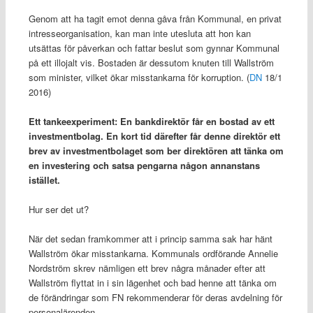
Genom att ha tagit emot denna gåva från Kommunal, en privat
intresseorganisation, kan man inte utesluta att hon kan
utsättas för påverkan och fattar beslut som gynnar Kommunal
på ett illojalt vis. Bostaden är dessutom knuten till Wallström
som minister, vilket ökar misstankarna för korruption. (
DN
18/1
2016)
Ett tankeexperiment: En bankdirektör får en bostad av ett
investmentbolag. En kort tid därefter får denne direktör ett
brev av investmentbolaget som ber direktören att tänka om
en investering och satsa pengarna någon annanstans
istället.
Hur ser det ut?
När det sedan framkommer att i princip samma sak har hänt
Wallström ökar misstankarna. Kommunals ordförande Annelie
Nordström skrev nämligen ett brev några månader efter att
Wallström flyttat in i sin lägenhet och bad henne att tänka om
de förändringar som FN rekommenderar för deras avdelning för
personalärenden.