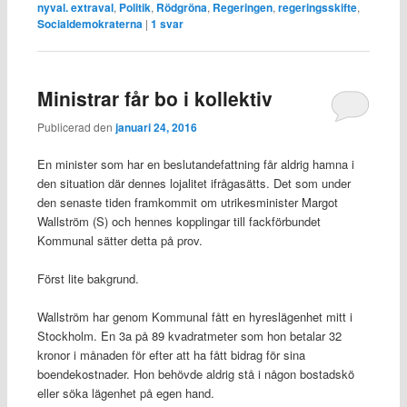
nyval. extraval
,
Politik
,
Rödgröna
,
Regeringen
,
regeringsskifte
,
Socialdemokraterna
|
1
svar
Ministrar får bo i kollektiv
Publicerad den
januari 24, 2016
En minister som har en beslutandefattning får aldrig hamna i
den situation där dennes lojalitet ifrågasätts. Det som under
den senaste tiden framkommit om utrikesminister Margot
Wallström (S) och hennes kopplingar till fackförbundet
Kommunal sätter detta på prov.
Först lite bakgrund.
Wallström har genom Kommunal fått en hyreslägenhet mitt i
Stockholm. En 3a på 89 kvadratmeter som hon betalar 32
kronor i månaden för efter att ha fått bidrag för sina
boendekostnader. Hon behövde aldrig stå i någon bostadskö
eller söka lägenhet på egen hand.