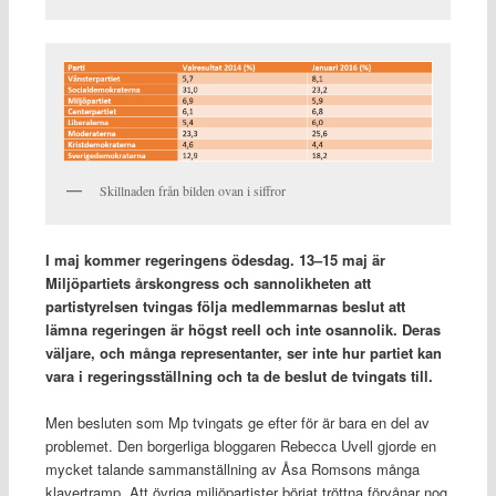
Skillnaden från bilden ovan i siffror
I maj kommer regeringens ödesdag. 13–15 maj är
Miljöpartiets årskongress och sannolikheten att
partistyrelsen tvingas följa medlemmarnas beslut att
lämna regeringen är högst reell och inte osannolik. Deras
väljare, och många representanter, ser inte hur partiet kan
vara i regeringsställning och ta de beslut de tvingats till.
Men besluten som Mp tvingats ge efter för är bara en del av
problemet. Den borgerliga bloggaren Rebecca Uvell gjorde en
mycket talande sammanställning av Åsa Romsons många
klavertramp. Att övriga miljöpartister börjat tröttna förvånar nog