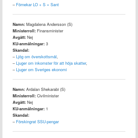
–
Förnekar LO + S = Sant
Namn:
Magdalena Andersson (S)
Ministerroll:
Finansminister
Avgått:
Nej
KU-anmälningar:
3
Skandal:
–
Ljög om överskottsmål
,
–
Ljuger om inkomster för att höja skatter
,
–
Ljuger om Sveriges ekonomi
Namn:
Ardalan Shekarabi (S)
Ministerroll:
Civilminister
Avgått:
Nej
KU-anmälningar:
1
Skandal:
–
Förskingrat SSU-pengar