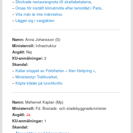
–
Skickade restaurangnota till skattebetalarna
,
–
Oroas för inställt klimatmöte efter terrordåd i Paris
,
–
Vita män är inte människor
,
–
Lägger sig i vargjakten
Namn:
Anna Johansson (S)
Ministerroll:
Infrastruktur
Avgått:
Nej
KU-anmälningar:
2
Skandal:
–
Kallar stoppet av Förbifarten « liten fördyring »
,
–
Ministerstyr Trafikverket
,
–
Köpte kläder på lunchkvitto
Namn:
Mehemet Kaplan (Mp)
Ministerroll:
Fd. Bostads- och stadsbyggnadsminister
Avgått:
Ja
KU-anmälningar:
1
Skandal: