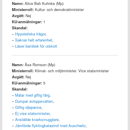
Namn:
Alice Bah Kuhnke (Mp)
Ministerroll:
Kultur- och demokratiminister
Avgått:
Nej
KU-anmälningar:
1
Skandal:
–
Hypotetiska frågor
,
–
Saknar helt erfarenhet
,
–
Läser barnbok för utskott
Namn:
Åsa Romson (Mp)
Ministerroll:
Klimat- och miljöminister. Vice statsminister
Avgått:
Nej
KU-anmälningar:
5
Skandal:
–
Målar med giftig färg
,
–
Dumpar avloppsvatten
,
–
Giftig oljepanna
,
–
Ej vise statsminister
,
–
Anställde knarksmugglare
,
–
Jämförde flyktingkatastrof med Auschwitz
,