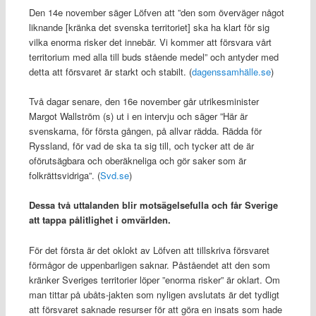
Den 14e november säger Löfven att ”den som överväger något
liknande [kränka det svenska territoriet] ska ha klart för sig
vilka enorma risker det innebär. Vi kommer att försvara vårt
territorium med alla till buds stående medel” och antyder med
detta att försvaret är starkt och stabilt. (
dagenssamhälle.se
)
Två dagar senare, den 16e november går utrikesminister
Margot Wallström (s) ut i en intervju och säger ”Här är
svenskarna, för första gången, på allvar rädda. Rädda för
Ryssland, för vad de ska ta sig till, och tycker att de är
oförutsägbara och oberäkneliga och gör saker som är
folkrättsvidriga”. (
Svd.se
)
Dessa två uttalanden blir motsägelsefulla och får Sverige
att tappa pålitlighet i omvärlden.
För det första är det oklokt av Löfven att tillskriva försvaret
förmågor de uppenbarligen saknar. Påståendet att den som
kränker Sveriges territorier löper ”enorma risker” är oklart. Om
man tittar på ubåts-jakten som nyligen avslutats är det tydligt
att försvaret saknade resurser för att göra en insats som hade