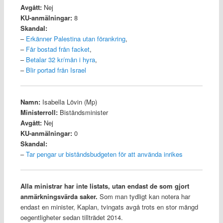
Avgått:
Nej
KU-anmälningar:
8
Skandal:
–
Erkänner Palestina utan förankring
,
–
Får bostad från facket
,
–
Betalar 32 kr/mån i hyra
,
–
Blir portad från Israel
Namn:
Isabella Lövin (Mp)
Ministerroll:
Biståndsminister
Avgått:
Nej
KU-anmälningar:
0
Skandal:
–
Tar pengar ur biståndsbudgeten för att använda inrikes
Alla ministrar har inte listats, utan endast de som gjort
anmärkningsvärda saker.
Som man tydligt kan notera har
endast en minister, Kaplan, tvingats avgå trots en stor mängd
oegentligheter sedan tillträdet 2014.