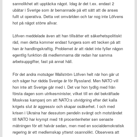
sannolikhet att upptäcka något. Idag är det t.ex. endast 2
ubåtar i Sverige som är bemannade på ett sätt att de anses
fullt ut operativa. Detta vet omvärlden och tar nog inte Löfvens
hot på något större allvar.
Löfven meddelade även att han tillsätter ett säkerhetspolitiskt
råd, men detta kommer endast fungera som ett tecken på att
han är handlingskraftig. Problemet är att rådet inte fyller någon
egentlig funktion då medlemmarna där redan har samma
arbetsuppgifter, fast på annat håll.
För det andra motsäger Wallström Löfven helt när hon går ut
och säger hur rädda Sverige är för Ryssland. Men NATO vill
hon inte att Sverige går med i. Det var hon tydlig med från
första dagen som utrikesminister, vilket till en del bekräftade
Moskvas kampanj om att NATO:s utvidgning efter det kalla
krigets slut är aggressiv och skapar osäkerhet. I och med
krisen i Ukraina har dessutom pendeln svängt och motståndet
till NATO har krympt med 18 procentenheter sen senaste
mätningen för ett halvår sedan, men med en socialdemokratisk
regering är ett medlemskap ytterst osannolikt. Observera att