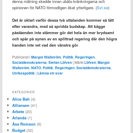
denna mätning skedde innan ubåts-kränkningarna och
opinionen för NATO förmodligen ökat ytterligare. (
Svt.se
)
Det är oklart varför dessa två uttalanden kommer så tätt
efter varandra, med så spridda budskap. Att bägge
påståenden inte stämmer gör det hela än mer brydsamt
och spär på synen av en splittrad regering där den högra
handen inte vet vad den vänstra gör
.
Publicerat i
Margot Wallström
,
Politik
,
Regeringen
,
Socialdemokraterna
,
Stefan Löfven
|
Märkt
Löfven
,
Margot
Wallström
,
NATO
,
Politik
,
Regeringen
,
Socialdemokraterna
,
Utrikespolitik
|
Lämna ett svar
KATEGORIER
Alice Bah
(4)
Alliansen
(41)
Arbete
(20)
Arlanda
(1)
Åsa Romson
(6)
Budget
(32)