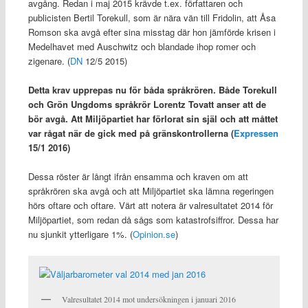
avgång. Redan i maj 2015 krävde t.ex. författaren och
publicisten Bertil Torekull, som är nära vän till Fridolin, att Åsa
Romson ska avgå efter sina misstag där hon jämförde krisen i
Medelhavet med Auschwitz och blandade ihop romer och
zigenare. (
DN
12/5 2015)
Detta krav upprepas nu för båda språkrören. Både Torekull
och Grön Ungdoms språkrör Lorentz Tovatt anser att de
bör avgå. Att Miljöpartiet har förlorat sin själ och att måttet
var rågat när de gick med på gränskontrollerna (
Expressen
15/1 2016)
Dessa röster är långt ifrån ensamma och kraven om att
språkrören ska avgå och att Miljöpartiet ska lämna regeringen
hörs oftare och oftare. Värt att notera är valresultatet 2014 för
Miljöpartiet, som redan då sågs som katastrofsiffror. Dessa har
nu sjunkit ytterligare 1%. (
Opinion.se
)
Valresultatet 2014 mot undersökningen i januari 2016