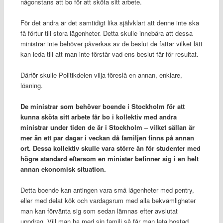
någonstans att bo för att sköta sitt arbete.
För det andra är det samtidigt lika självklart att denne inte ska
få förtur till stora lägenheter. Detta skulle innebära att dessa
ministrar inte behöver påverkas av de beslut de fattar vilket lätt
kan leda till att man inte förstår vad ens beslut får för resultat.
Därför skulle Politikdelen vilja föreslå en annan, enklare,
lösning.
De ministrar som behöver boende i Stockholm för att
kunna sköta sitt arbete får bo i kollektiv med andra
ministrar under tiden de är i Stockholm – vilket sällan är
mer än ett par dagar i veckan då familjen finns på annan
ort. Dessa kollektiv skulle vara större än för studenter med
högre standard eftersom en minister befinner sig i en helt
annan ekonomisk situation.
Detta boende kan antingen vara små lägenheter med pentry,
eller med delat kök och vardagsrum med alla bekvämligheter
man kan förvänta sig som sedan lämnas efter avslutat
uppdrag. Vill man ha med sin familj så får man leta bostad