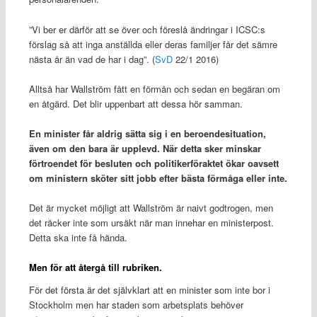
”Vi ber er därför att se över och föreslå ändringar i ICSC:s
förslag så att inga anställda eller deras familjer får det sämre
nästa år än vad de har i dag”. (
SvD
22/1 2016)
Alltså har Wallström fått en förmån och sedan en begäran om
en åtgärd. Det blir uppenbart att dessa hör samman.
En minister får aldrig sätta sig i en beroendesituation,
även om den bara är upplevd. När detta sker minskar
förtroendet för besluten och politikerföraktet ökar oavsett
om ministern sköter sitt jobb efter bästa förmåga eller inte.
Det är mycket möjligt att Wallström är naivt godtrogen, men
det räcker inte som ursäkt när man innehar en ministerpost.
Detta ska inte få hända.
Men för att återgå till rubriken.
För det första är det självklart att en minister som inte bor i
Stockholm men har staden som arbetsplats behöver