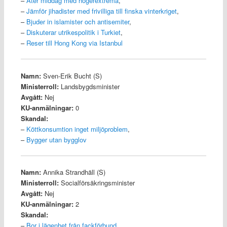
–
Äter middag med högerextrema
,
–
Jämför jihadister med frivilliga till finska vinterkriget
,
–
Bjuder in islamister och antisemiter
,
–
Diskuterar utrikespolitik i Turkiet
,
–
Reser till Hong Kong via Istanbul
Namn:
Sven-Erik Bucht (S)
Ministerroll:
Landsbygdsminister
Avgått:
Nej
KU-anmälningar:
0
Skandal:
–
Köttkonsumtion inget miljöproblem
,
–
Bygger utan bygglov
Namn:
Annika Strandhäll (S)
Ministerroll:
Socialförsäkringsminister
Avgått:
Nej
KU-anmälningar:
2
Skandal:
–
Bor i lägenhet från fackförbund