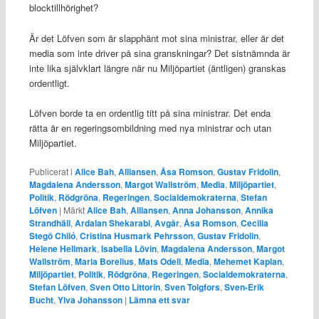
blocktillhörighet?
Är det Löfven som är slapphänt mot sina ministrar, eller är det
media som inte driver på sina granskningar? Det sistnämnda är
inte lika självklart längre när nu Miljöpartiet (äntligen) granskas
ordentligt.
Löfven borde ta en ordentlig titt på sina ministrar. Det enda
rätta är en regeringsombildning med nya ministrar och utan
Miljöpartiet.
Publicerat i
Alice Bah
,
Alliansen
,
Åsa Romson
,
Gustav Fridolin
,
Magdalena Andersson
,
Margot Wallström
,
Media
,
Miljöpartiet
,
Politik
,
Rödgröna
,
Regeringen
,
Socialdemokraterna
,
Stefan
Löfven
|
Märkt
Alice Bah
,
Alliansen
,
Anna Johansson
,
Annika
Strandhäll
,
Ardalan Shekarabi
,
Avgår
,
Åsa Romson
,
Cecilia
Stegö Chiló
,
Cristina Husmark Pehrsson
,
Gustav Fridolin
,
Helene Hellmark
,
Isabella Lövin
,
Magdalena Andersson
,
Margot
Wallström
,
Maria Borelius
,
Mats Odell
,
Media
,
Mehemet Kaplan
,
Miljöpartiet
,
Politik
,
Rödgröna
,
Regeringen
,
Socialdemokraterna
,
Stefan Löfven
,
Sven Otto Littorin
,
Sven Tolgfors
,
Sven-Erik
Bucht
,
Ylva Johansson
|
Lämna ett svar