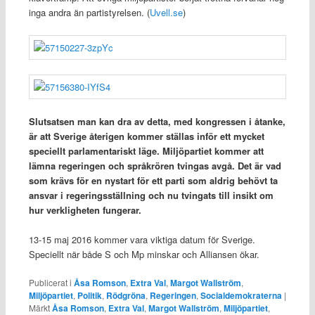
inga andra än partistyrelsen. (
Uvell.se
)
Slutsatsen man kan dra av detta, med kongressen i åtanke,
är att Sverige återigen kommer ställas inför ett mycket
speciellt parlamentariskt läge. Miljöpartiet kommer att
lämna regeringen och språkrören tvingas avgå. Det är vad
som krävs för en nystart för ett parti som aldrig behövt ta
ansvar i regeringsställning och nu tvingats till insikt om
hur verkligheten fungerar.
13-15 maj 2016 kommer vara viktiga datum för Sverige.
Speciellt när både S och Mp minskar och Alliansen ökar.
Publicerat i
Åsa Romson
,
Extra Val
,
Margot Wallström
,
Miljöpartiet
,
Politik
,
Rödgröna
,
Regeringen
,
Socialdemokraterna
|
Märkt
Åsa Romson
,
Extra Val
,
Margot Wallström
,
Miljöpartiet
,