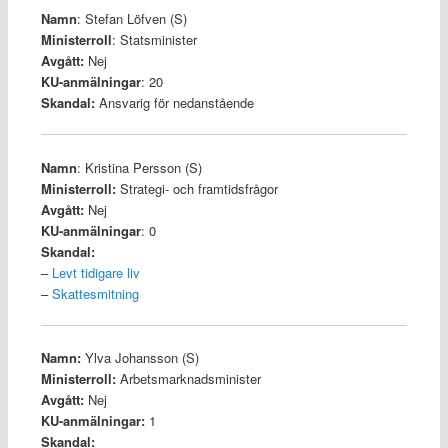
Namn
: Stefan Löfven (S)
Ministerroll
: Statsminister
Avgått:
Nej
KU-anmälningar
: 20
Skandal:
Ansvarig för nedanstående
Namn
: Kristina Persson (S)
Ministerroll:
Strategi- och framtidsfrågor
Avgått:
Nej
KU-anmälningar
: 0
Skandal:
–
Levt tidigare liv
–
Skattesmitning
Namn:
Ylva Johansson (S)
Ministerroll:
Arbetsmarknadsminister
Avgått:
Nej
KU-anmälningar:
1
Skandal: