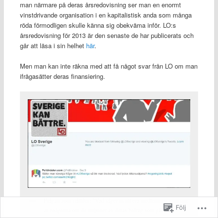
man närmare på deras årsredovisning ser man en enormt
vinstdrivande organisation i en kapitalistisk anda som många
röda förmodligen skulle känna sig obekväma inför. LO:s
årsredovisning för 2013 är den senaste de har publicerats och
går att läsa i sin helhet
här
.
Men man kan inte räkna med att få något svar från LO om man
ifrågasätter deras finansiering.
Frågan som ställdes: ”Vad säger ni till era medlemmar som inte
Följ
är rödgröna om de miljoner av deras bidrag som går till S?”