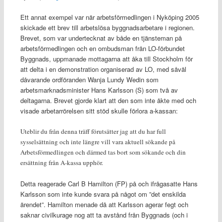
Ett annat exempel var när arbetsförmedlingen i Nyköping 2005
skickade ett brev till arbetslösa byggnadsarbetare i regionen.
Brevet, som var undertecknat av både en tjänsteman på
arbetsförmedlingen och en ombudsman från LO-förbundet
Byggnads, uppmanade mottagarna att åka till Stockholm för
att delta i en demonstration organiserad av LO, med såväl
dåvarande ordföranden Wanja Lundy Wedin som
arbetsmarknadsminister Hans Karlsson (S) som två av
deltagarna. Brevet gjorde klart att den som inte åkte med och
visade arbetarrörelsen sitt stöd skulle förlora a-kassan:
Uteblir du från denna träff förutsätter jag att du har full
sysselsättning och inte längre vill vara aktuell sökande på
Arbetsförmedlingen och därmed tas bort som sökande och din
ersättning från A-kassa upphör.
Detta reagerade Carl B Hamilton (FP) på och ifrågasatte Hans
Karlsson som inte kunde svara på något om ”det enskilda
ärendet”. Hamilton menade då att Karlsson agerar fegt och
saknar civilkurage nog att ta avstånd från Byggnads (och i