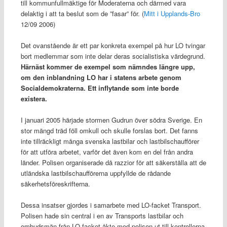
till kommunfullmäktige för Moderaterna och därmed vara
delaktig i att ta beslut som de ”fasar” för. (
Mitt i Upplands-Bro
12/09 2006)
Det ovanstående är ett par konkreta exempel på hur LO tvingar
bort medlemmar som inte delar deras socialistiska värdegrund.
Härnäst kommer de exempel som nämndes längre upp,
om den inblandning LO har i statens arbete genom
Socialdemokraterna. Ett inflytande som inte borde
existera.
I januari 2005 härjade stormen Gudrun över södra Sverige. En
stor mängd träd föll omkull och skulle forslas bort. Det fanns
inte tillräckligt många svenska lastbilar och lastbilschaufförer
för att utföra arbetet, varför det även kom en del från andra
länder. Polisen organiserade då razzior för att säkerställa att de
utländska lastbilschaufförerna uppfyllde de rådande
säkerhetsföreskrifterna.
Dessa insatser gjordes i samarbete med LO-facket Transport.
Polisen hade sin central i en av Transports lastbilar och
ombudsmän från LO-facket åkte med polisen ut till kontrollerna