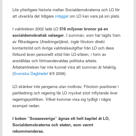
Lite ytterligare historia mellan Socialdemokraterna och LO för
att utveckla det tidigare
inlägget
om LO kan vara på sin plats.
I valrörelsen 2002 lade LO
516 miljoner kronor på en
socialdemokratisk valseger
. I summan, som har tagits fram
av Riksdagens Utredningstjänst, ingår förutom direkt
kontantstöd och övriga valrörelseutgifter från LO och dess
förbund även personellt stöd från LO-sfären, i form av
anställdas och förtroendevaldas politiska arbete.
Arbetarrörelsen har inte kunnat visa att summan är felaktig.
(
Svenska Dagbladet
9/5 2006)
LO skänker inte pengarna utan motkrav. Förutom positioner i
partiledning och regering får LO mycket stort inflytande över
regeringspolitiken. Vilket kommer visa sig tydligt i några
exempel nedan.
I boken ”Sossesverige” ägnas ett helt kapitel åt LO,
Socialdemokraterna och staten, som varmt
rekommenderas.