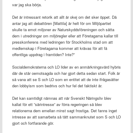
var jag ska börja.
Det är intressant retorik att allt är okej om det sker öppet. Då
antar jag att debattören [Mattila] är helt för om Miljöpartiet
skulle ta emot miljoner av Naturskyddsföreningen och sätta
dem i utredningar om miljöregler eller att Företagarna kallar till
presskonferens med ledningen för Stockholms stad om att
medlemskap i Företagarna kommer att krävas för att få
offentliga uppdrag i framtiden? Inte?”
Socialdemokraterna och LO lider av en anmärkningsvärd hybris
där de står oemotsagda och har gjort detta sedan start. Folk är
så vana att se S och LO som en entitet att de inte ifrågasätter
den lobbyism som bedrivs och hur fel det faktiskt är.
Det kan samtidigt nämnas att när Svenskt Näringsliv blev
kallat för ett ”särintresse” av förra regeringen så blev
relationerna dem emellan minst sagt frostiga. Det fanns inget
intresse av att samarbeta så tätt sammanknutet som S och LO
gjort och fortfarande gör.