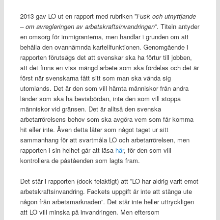
2013 gav LO ut en rapport med rubriken ”
Fusk och utnyttjande
– om avregleringen av arbetskraftsinvandringen
”. Titeln antyder
en omsorg för immigranterna, men handlar i grunden om att
behålla den ovannämnda kartellfunktionen. Genomgående i
rapporten förutsägs det att svenskar ska ha förtur till jobben,
att det finns en viss mängd arbete som ska fördelas och det är
först när svenskarna fått sitt som man ska vända sig
utomlands. Det är den som vill hämta människor från andra
länder som ska ha bevisbördan, inte den som vill stoppa
människor vid gränsen. Det är alltså den svenska
arbetarrörelsens behov som ska avgöra vem som får komma
hit eller inte. Även detta låter som något taget ur sitt
sammanhang för att svartmåla LO och arbetarrörelsen, men
rapporten i sin helhet går att läsa
här
, för den som vill
kontrollera de påståenden som lagts fram.
Det står i rapporten (dock felaktigt) att ”LO har aldrig varit emot
arbetskraftsinvandring. Fackets uppgift är inte att stänga ute
någon från arbetsmarknaden”. Det står inte heller uttryckligen
att LO vill minska på invandringen. Men eftersom