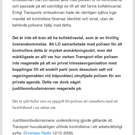
och passade på att samtidigt se till att det fanns kollektivavtal.
Enligt Transports ombudsman hade de nämligen själva inga
mandat att kontrollera förarnas identitet och avtal, utan de
behövde polisens hjälp med detta.
Det är inte ett krav att ha kollektivavtal, som är en frivillig
överenskommelse. Att LO samarbetade med polisen för att
kontrollera detta är mycket anmärkningsvärt, men det
märkligaste av allt var hur varken Transport eller polisen
inte reagerade på att en privat intresseorganisation med
kopplingar till ett enskilt parti (som dessutom satt vid
regeringsmakten vid tidpunkten) utnyttjade polisen för sin
privata agenda. Detta var dock något
justitieombudsmannen reagerade på.
Det är självfallet inte en uppgift för polisen att samarbeta med ett
fackförbund i en sådan sak.
Justitieombudsmannens undersökning gjorde gällande att
Transport huvudsakligen utförde kontrollerna i ett arbetsrättsligt
syfte. (
Sveriges Radio
12/10 2006)