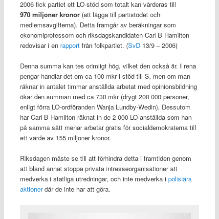
2006 fick partiet ett LO-stöd som totalt kan värderas till
970 miljoner kronor
(att lägga till partistödet och
medlemsavgifterna). Detta framgår av beräkningar som
ekonomiprofessorn och riksdagskandidaten Carl B Hamilton
redovisar i en
rapport
från folkpartiet. (
SvD
13/9 – 2006)
Denna summa kan tes orimligt hög, vilket den också är. I rena
pengar handlar det om ca 100 mkr i stöd till S, men om man
räknar in antalet timmar anställda arbetat med opinionsbildning
ökar den summan med ca 730 mkr (drygt 200 000 personer,
enligt förra LO-ordföranden Wanja Lundby-Wedin). Dessutom
har Carl B Hamilton räknat in de 2 000 LO-anställda som han
på samma sätt menar arbetar gratis för socialdemokraterna till
ett värde av 155 miljoner kronor.
Riksdagen måste se till att förhindra detta i framtiden genom
att bland annat stoppa privata intresseorganisationer att
medverka i statliga utredningar, och inte medverka i
polisiära
aktioner
där de inte har att göra.