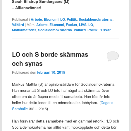
Sarah Bilstrup Søndergaard (M)
– Alliansvänner!
Publicerat i
Arbete
,
Ekonomi
,
LO
,
Politik
,
Socialdemokraterna
,
Välfärd
|
Märkt
Arbete
,
Ekonomi
,
Facket
,
LIVS
,
LO
,
Maffiametoder
,
Socialdemokraterna. Välfärd. Politik
|
1
svar
LO och S borde skämmas
och synas
Publicerad den
februari 10, 2015
Markus Mattila (S) är opinionsbildare för Socialdemokraterna.
Han menar att S och LO inte har något att skämmas över
eftersom de är öppna med sitt samarbete. Han förstår inte
heller hur detta leder till en odemokratisk lobbyism. (
Dagens
Samhälle
3/2 – 2015)
Han försvarar detta samarbete med en gammal retorik: ”LO och
Socialdemokraterna har alltid varit ihopkopplade och detta bör