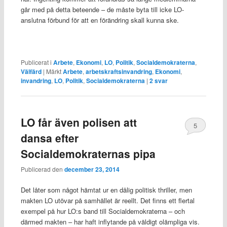
går med på detta beteende – de måste byta till icke LO-
anslutna förbund för att en förändring skall kunna ske.
Publicerat i
Arbete
,
Ekonomi
,
LO
,
Politik
,
Socialdemokraterna
,
Välfärd
|
Märkt
Arbete
,
arbetskraftsinvandring
,
Ekonomi
,
invandring
,
LO
,
Politik
,
Socialdemokraterna
|
2
svar
LO får även polisen att
5
dansa efter
Socialdemokraternas pipa
Publicerad den
december 23, 2014
Det låter som något hämtat ur en dålig politisk thriller, men
makten LO utövar på samhället är reellt. Det finns ett flertal
exempel på hur LO:s band till Socialdemokraterna – och
därmed makten – har haft inflytande på väldigt olämpliga vis.