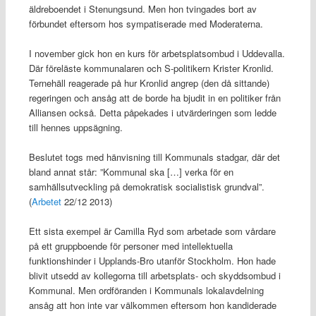
äldreboendet i Stenungsund. Men hon tvingades bort av
förbundet eftersom hos sympatiserade med Moderaterna.
I november gick hon en kurs för arbetsplatsombud i Uddevalla.
Där föreläste kommunalaren och S-politikern Krister Kronlid.
Ternehäll reagerade på hur Kronlid angrep (den då sittande)
regeringen och ansåg att de borde ha bjudit in en politiker från
Alliansen också. Detta påpekades i utvärderingen som ledde
till hennes uppsägning.
Beslutet togs med hänvisning till Kommunals stadgar, där det
bland annat står: ”Kommunal ska […] verka för en
samhällsutveckling på demokratisk socialistisk grundval”.
(
Arbetet
22/12 2013)
Ett sista exempel är Camilla Ryd som arbetade som vårdare
på ett gruppboende för personer med intellektuella
funktionshinder i Upplands-Bro utanför Stockholm. Hon hade
blivit utsedd av kollegorna till arbetsplats- och skyddsombud i
Kommunal. Men ordföranden i Kommunals lokalavdelning
ansåg att hon inte var välkommen eftersom hon kandiderade