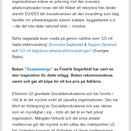
organisationen kräver en prövning mot den svenska
arbetsmarknaden innan det blir tillåtet att rekrytera från länder
utanför EU/EES blir konsekvensen att den invandring som idag
handlar om yrkeskategorier såsom städare, byggarbetare o.d.
– där det inte råder nationell brist – minskar.
Detta reagerade även media på genom rubriker som ”LO vill
hejda jobbinvandring” (
Svenska Dagbladet
&
Dagens Nyheter
)
och ”
LO vill begränsa arbetskraftsinvandringen
” (Sveriges
Radio).
Boken ”
Sossesverige
” av Fredrik Segerfeldt har varit en
stor inspiration för detta inlägg. Boken rekommenderas
varmt och går att köpa för ett bra pris på Adlibris.
Eftersom LO grundade Socialdemokraterna och har funnits i
100 år är det mycket svårt att påverka organisationen. Den har
blivit en förlängning av Socialdemokraterna och ses nästan
som en myndighet i sig – trots att det är en helt privat
organisation. Mängden förbund och det stora antalet
medlemmar gör det mycket svårt rubba den maktposition LO
har. Ingenting kommer att förändras så länge medlemmarna