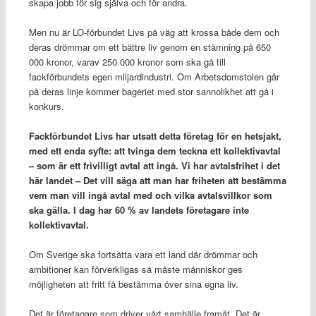
skapa jobb för sig själva och för andra.
Men nu är LO-förbundet Livs på väg att krossa både dem och
deras drömmar om ett bättre liv genom en stämning på 650
000 kronor, varav 250 000 kronor som ska gå till
fackförbundets egen miljardindustri. Om Arbetsdomstolen går
på deras linje kommer bageriet med stor sannolikhet att gå i
konkurs.
Fackförbundet Livs har utsatt detta företag för en hetsjakt,
med ett enda syfte: att tvinga dem teckna ett kollektivavtal
– som är ett frivilligt avtal att ingå. Vi har avtalsfrihet i det
här landet – Det vill säga att man har friheten att bestämma
vem man vill ingå avtal med och vilka avtalsvillkor som
ska gälla. I dag har 60 % av landets företagare inte
kollektivavtal.
Om Sverige ska fortsätta vara ett land där drömmar och
ambitioner kan förverkligas så måste människor ges
möjligheten att fritt få bestämma över sina egna liv.
Det är företagare som driver vårt samhälle framåt. Det är