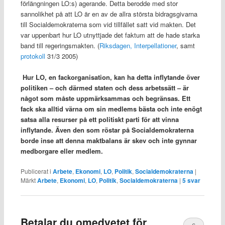
förlängningen LO:s) agerande. Detta berodde med stor
sannolikhet på att LO är en av de allra största bidragsgivarna
till Socialdemokraterna som vid tillfället satt vid makten. Det
var uppenbart hur LO utnyttjade det faktum att de hade starka
band till regeringsmakten. (
Riksdagen, Interpellationer
, samt
protokoll
31/3 2005)
Hur LO, en fackorganisation, kan ha detta inflytande över
politiken – och därmed staten och dess arbetssätt – är
något som måste uppmärksammas och begränsas. Ett
fack ska alltid värna om sin medlems bästa och inte enögt
satsa alla resurser på ett politiskt parti för att vinna
inflytande. Även den som röstar på Socialdemokraterna
borde inse att denna maktbalans är skev och inte gynnar
medborgare eller medlem.
Publicerat i
Arbete
,
Ekonomi
,
LO
,
Politik
,
Socialdemokraterna
|
Märkt
Arbete
,
Ekonomi
,
LO
,
Politik
,
Socialdemokraterna
|
5
svar
Betalar du omedvetet för