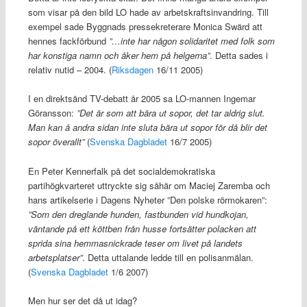
som visar på den bild LO hade av arbetskraftsinvandring. Till
exempel sade Byggnads pressekreterare Monica Swärd att
hennes fackförbund
”…inte har någon solidaritet med folk som
har konstiga namn och åker hem på helgerna”
. Detta sades i
relativ nutid – 2004. (
Riksdagen
16/11 2005)
I en direktsänd TV-debatt år 2005 sa LO-mannen Ingemar
Göransson:
”Det är som att bära ut sopor, det tar aldrig slut.
Man kan å andra sidan inte sluta bära ut sopor för då blir det
sopor överallt”
(
Svenska Dagbladet
16/7 2005)
En Peter Kennerfalk på det socialdemokratiska
partihögkvarteret uttryckte sig såhär om Maciej Zaremba och
hans artikelserie i Dagens Nyheter ”Den polske rörmokaren”:
”Som den dreglande hunden, fastbunden vid hundkojan,
väntande på ett köttben från husse fortsätter polacken att
sprida sina hemmasnickrade teser om livet på landets
arbetsplatser”
. Detta uttalande ledde till en polisanmälan.
(
Svenska Dagbladet
1/6 2007)
Men hur ser det då ut idag?