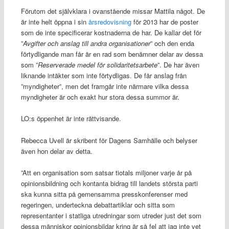
Förutom det självklara i ovanstående missar Mattila något. De
är inte helt öppna i sin
årsredovisning
för 2013 har de poster
som de inte specificerar kostnaderna de har. De kallar det för
”
Avgifter och anslag till andra organisationer
” och den enda
förtydligande man får är en rad som benämner delar av dessa
som ”
Reserverade medel för solidaritetsarbete
”. De har även
liknande intäkter som inte förtydligas. De får anslag från
”myndigheter”, men det framgår inte närmare vilka dessa
myndigheter är och exakt hur stora dessa summor är.
LO:s öppenhet är inte rättvisande.
Rebecca Uvell är skribent för Dagens Samhälle och belyser
även hon delar av detta.
”Att en organisation som satsar tiotals miljoner varje år på
opinionsbildning och kontanta bidrag till landets största parti
ska kunna sitta på gemensamma presskonferenser med
regeringen, underteckna debattartiklar och sitta som
representanter i statliga utredningar som utreder just det som
dessa människor opinionsbildar kring är så fel att jag inte vet