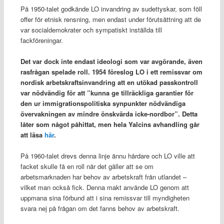
På 1950-talet godkände LO invandring av sudettyskar, som föll
offer för etnisk rensning, men endast under förutsättning att de
var socialdemokrater och sympatiskt inställda till
fackföreningar.
Det var dock inte endast ideologi som var avgörande, även
rasfrågan spelade roll. 1954 föreslog LO i ett remissvar om
nordisk arbetskraftsinvandring att en utökad passkontroll
var nödvändig för att ”kunna ge tillräckliga garantier för
den ur immigrationspolitiska synpunkter nödvändiga
övervakningen av mindre önskvärda icke-nordbor”. Detta
låter som något påhittat, men hela Yalcins avhandling går
att läsa
här
.
På 1960-talet drevs denna linje ännu hårdare och LO ville att
facket skulle få en roll när det gäller att se om
arbetsmarknaden har behov av arbetskraft från utlandet –
vilket man också fick. Denna makt använde LO genom att
uppmana sina förbund att i sina remissvar till myndigheten
svara nej på frågan om det fanns behov av arbetskraft.