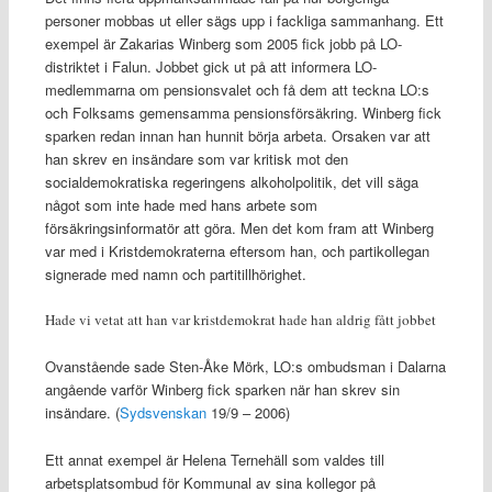
personer mobbas ut eller sägs upp i fackliga sammanhang. Ett
exempel är Zakarias Winberg som 2005 fick jobb på LO-
distriktet i Falun. Jobbet gick ut på att informera LO-
medlemmarna om pensionsvalet och få dem att teckna LO:s
och Folksams gemensamma pensionsförsäkring. Winberg fick
sparken redan innan han hunnit börja arbeta. Orsaken var att
han skrev en insändare som var kritisk mot den
socialdemokratiska regeringens alkoholpolitik, det vill säga
något som inte hade med hans arbete som
försäkringsinformatör att göra. Men det kom fram att Winberg
var med i Kristdemokraterna eftersom han, och partikollegan
signerade med namn och partitillhörighet.
Hade vi vetat att han var kristdemokrat hade han aldrig fått jobbet
Ovanstående sade Sten-Åke Mörk, LO:s ombudsman i Dalarna
angående varför Winberg fick sparken när han skrev sin
insändare. (
Sydsvenskan
19/9 – 2006)
Ett annat exempel är Helena Ternehäll som valdes till
arbetsplatsombud för Kommunal av sina kollegor på