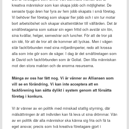
kreativa människor som kan skapa jobb och möjligheter. De
senaste tjugo åren har fyra av fem jobb skapats i små företag.
Vi behöver fler företag som skapar fler jobb och i sin tur motar
bort arbetslöshet och skapar skatteintäkter till välfärden. Det är
småföretagarna som satsar sin egen fritid och avstår sin lön,
sina kvällar, helger, semestrar och luncher. För att de tror på
sin idé, för att de tror att de kommer att lyckas. Men i vägen
står fackförbunden med sina miljardimperier, redo att krossa
alla som inte gör som de säger. I dag är det småföretagen som
är David och fackförbunden som är Goliat. Den lilla människan
mot den stora makten och de enorma resurserna.
Många av oss har fått nog. Vi är vänner av Alliansen som
vill se en förändring. Vi kan inte acceptera att en
fackförening kan sätta dylikt i system genom att försätta
företag i konkurs.
Vi är vänner av en politik med minskad statlig styrning, där
målsättningen är att individen kan få leva ut sina drömmar. Vän
av en politik där alla människor ska känna sig fria och få ta
eget ansvar, precis som två kreativa företagare gjort i