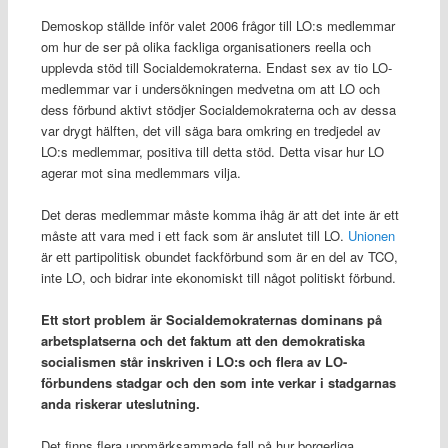
Demoskop ställde inför valet 2006 frågor till LO:s medlemmar
om hur de ser på olika fackliga organisationers reella och
upplevda stöd till Socialdemokraterna. Endast sex av tio LO-
medlemmar var i undersökningen medvetna om att LO och
dess förbund aktivt stödjer Socialdemokraterna och av dessa
var drygt hälften, det vill säga bara omkring en tredjedel av
LO:s medlemmar, positiva till detta stöd. Detta visar hur LO
agerar mot sina medlemmars vilja.
Det deras medlemmar måste komma ihåg är att det inte är ett
måste att vara med i ett fack som är anslutet till LO.
Unionen
är ett partipolitisk obundet fackförbund som är en del av TCO,
inte LO, och bidrar inte ekonomiskt till något politiskt förbund.
Ett stort problem är Socialdemokraternas dominans på
arbetsplatserna och det faktum att den demokratiska
socialismen står inskriven i LO:s och flera av LO-
förbundens stadgar och den som inte verkar i stadgarnas
anda riskerar uteslutning.
Det finns flera uppmärksammade fall på hur borgerliga