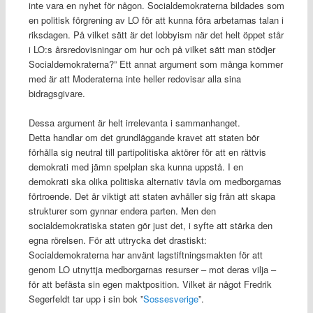
inte vara en nyhet för någon. Socialdemokraterna bildades som
en politisk förgrening av LO för att kunna föra arbetarnas talan i
riksdagen. På vilket sätt är det lobbyism när det helt öppet står
i LO:s årsredovisningar om hur och på vilket sätt man stödjer
Socialdemokraterna?” Ett annat argument som många kommer
med är att Moderaterna inte heller redovisar alla sina
bidragsgivare.
Dessa argument är helt irrelevanta i sammanhanget.
Detta handlar om det grundläggande kravet att staten bör
förhålla sig neutral till partipolitiska aktörer för att en rättvis
demokrati med jämn spelplan ska kunna uppstå. I en
demokrati ska olika politiska alternativ tävla om medborgarnas
förtroende. Det är viktigt att staten avhåller sig från att skapa
strukturer som gynnar endera parten. Men den
socialdemokratiska staten gör just det, i syfte att stärka den
egna rörelsen. För att uttrycka det drastiskt:
Socialdemokraterna har använt lagstiftningsmakten för att
genom LO utnyttja medborgarnas resurser – mot deras vilja –
för att befästa sin egen maktposition. Vilket är något Fredrik
Segerfeldt tar upp i sin bok ”
Sossesverige
”.