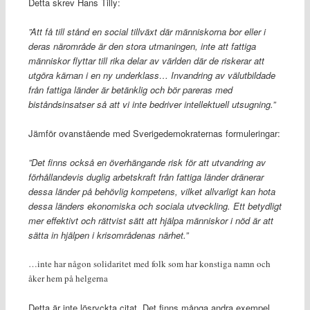
Detta skrev Hans Tilly:
”Att få till stånd en social tillväxt där människorna bor eller i
deras närområde är den stora utmaningen, inte att fattiga
människor flyttar till rika delar av världen där de riskerar att
utgöra kärnan i en ny underklass… Invandring av välutbildade
från fattiga länder är betänklig och bör pareras med
biståndsinsatser så att vi inte bedriver intellektuell utsugning.”
Jämför ovanstående med Sverigedemokraternas formuleringar:
”Det finns också en överhängande risk för att utvandring av
förhållandevis duglig arbetskraft från fattiga länder dränerar
dessa länder på behövlig kompetens, vilket allvarligt kan hota
dessa länders ekonomiska och sociala utveckling. Ett betydligt
mer effektivt och rättvist sätt att hjälpa människor i nöd är att
sätta in hjälpen i krisområdenas närhet.”
…inte har någon solidaritet med folk som har konstiga namn och
åker hem på helgerna
Detta är inte lösryckta citat. Det finns många andra exempel