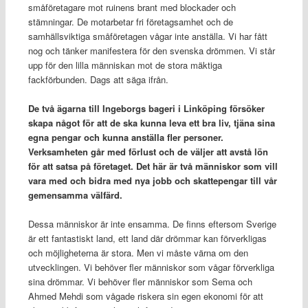
småföretagare mot ruinens brant med blockader och
stämningar. De motarbetar fri företagsamhet och de
samhällsviktiga småföretagen vågar inte anställa. Vi har fått
nog och tänker manifestera för den svenska drömmen. Vi står
upp för den lilla människan mot de stora mäktiga
fackförbunden. Dags att säga ifrån.
De två ägarna till Ingeborgs bageri i Linköping försöker
skapa något för att de ska kunna leva ett bra liv, tjäna sina
egna pengar och kunna anställa fler personer.
Verksamheten går med förlust och de väljer att avstå lön
för att satsa på företaget. Det här är två människor som vill
vara med och bidra med nya jobb och skattepengar till vår
gemensamma välfärd.
Dessa människor är inte ensamma. De finns eftersom Sverige
är ett fantastiskt land, ett land där drömmar kan förverkligas
och möjligheterna är stora. Men vi måste värna om den
utvecklingen. Vi behöver fler människor som vågar förverkliga
sina drömmar. Vi behöver fler människor som Sema och
Ahmed Mehdi som vågade riskera sin egen ekonomi för att