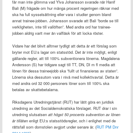
får man inte glömma vad Ylva Johansson svarade när Hanif
Bali (M) frågade om hur många procent regeringen räknar med
ska ha full sysselsättning eller vara i studier genom bland
annat trainee-jobben. Johansson svarade att Bali ”borde se till
verkligheten, inte till vallöften”. Med andra ord har trainee-
jobben aldrig varit mer än valfläsk för att locka röster.
Vidare har det blivit alltmer tydligt att detta är ett förslag som
bryter mot EU:s lagar om statsstöd. Det är inte möjligt, enligt
gällande regler, att till 100% subventionera lönerna. Magdalena
Andersson (S) har tidigare sagt till TT, DN, DI m fl media att
lönen för dessa traineejobb ska ”fullt ut finansieras av staten”.
Lönerna ska dessutom vara i nivå med kollektivavtal. Detta är
med andra ord 32 000 personers löner som till 100% ska
betalas av skattebetalarna.
Riksdagens Utredningstjänst (RUT) har låtit göra en juridisk
utredning av det Socialdemokratiska förslaget. RUT drar i sin
utredning slutsatsen
att högst 50 procents subvention av lönen
är tillåten
enligt EU:s statsstödsregler, och i enlighet med de
rättsfall som domstolen avgjort under senare år. (
RUT PM Dnr