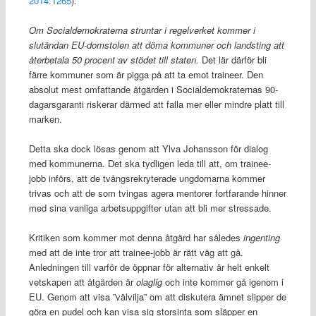
2014:1265
).
Om Socialdemokraterna struntar i regelverket kommer i
slutändan EU-domstolen att döma kommuner och landsting att
återbetala 50 procent av stödet till staten.
Det lär därför bli
färre kommuner som är pigga på att ta emot traineer. Den
absolut mest omfattande åtgärden i Socialdemokraternas 90-
dagarsgaranti riskerar därmed att falla mer eller mindre platt till
marken.
Detta ska dock lösas genom att Ylva Johansson för dialog
med kommunerna. Det ska tydligen leda till att, om trainee-
jobb införs, att de tvångsrekryterade ungdomarna kommer
trivas och att de som tvingas agera mentorer fortfarande hinner
med sina vanliga arbetsuppgifter utan att bli mer stressade.
Kritiken som kommer mot denna åtgärd har således
ingenting
med att de inte tror att trainee-jobb är rätt väg att gå.
Anledningen till varför de öppnar för alternativ är helt enkelt
vetskapen att åtgärden är
olaglig
och inte kommer gå igenom i
EU. Genom att visa ”välvilja” om att diskutera ämnet slipper de
göra en pudel och kan visa sig storsinta som släpper en