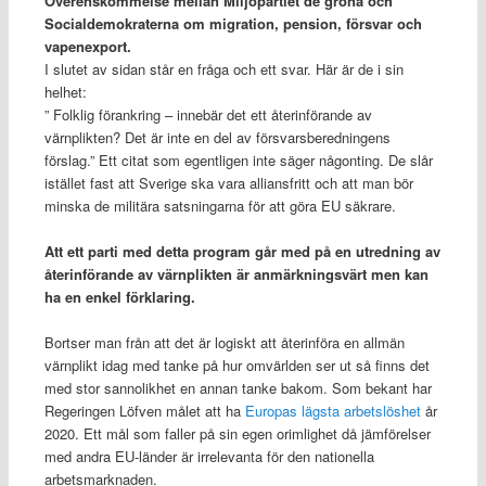
Överenskommelse mellan Miljöpartiet de gröna och
Socialdemokraterna om migration, pension, försvar och
vapenexport.
I slutet av sidan står en fråga och ett svar. Här är de i sin
helhet:
” Folklig förankring – innebär det ett återinförande av
värnplikten? Det är inte en del av försvarsberedningens
förslag.” Ett citat som egentligen inte säger någonting. De slår
istället fast att Sverige ska vara alliansfritt och att man bör
minska de militära satsningarna för att göra EU säkrare.
Att ett parti med detta program går med på en utredning av
återinförande av värnplikten är anmärkningsvärt men kan
ha en enkel förklaring.
Bortser man från att det är logiskt att återinföra en allmän
värnplikt idag med tanke på hur omvärlden ser ut så finns det
med stor sannolikhet en annan tanke bakom. Som bekant har
Regeringen Löfven målet att ha
Europas lägsta arbetslöshet
år
2020. Ett mål som faller på sin egen orimlighet då jämförelser
med andra EU-länder är irrelevanta för den nationella
arbetsmarknaden.