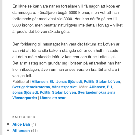
En liknelse kan vara när en försäljare vill få någon att köpa en
dammsugare. Försäljaren begär 5000 kronor, men vet att han
fortfarande går med vinst vid 3000. Han kan därför gå ner till
3000 kronor, men berättar naturligtvis inte detta i förväg – vilket
är precis det Löfven råkade göra.
Den förklaring till misstaget kan vara det faktum att Löfven är
van vid att förhandla bakom stängda dörrar och helt missade
att detta möte skedde inför tv-kameror och är helt offentligt.
Det är misstag som grundar sig i bristen på erfarenhet han har
inom riksdagen, även om han anses vara en bra förhandlare i
vanliga fall.
Publicerat i
Alliansen
,
EU
,
Jonas Sjöstedt
,
Politik
,
Stefan Löfven
,
Sverigedemokraterna
,
Vänsterpartiet
|
Märkt
Alliansen
,
EU
,
Jonas Sjöstedt
,
Politik
,
Stefan Löfven
,
Sverigedemokraterna
,
Vänsterpartiet
|
Lämna ett svar
KATEGORIER
Alice Bah
(4)
Alliansen
(41)