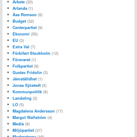
Arbete
(20)
Arlanda
(1)
Åsa Romson
(6)
Budget
(32)
Centerpartiet
(9)
Ekonomi
(55)
EU
(3)
Extra Val
(7)
Förbifart Stockholm
(12)
Försvaret
(1)
Folkpartiet
(9)
Gustav Fridolin
(3)
Jämställdhet
(1)
Jonas Sjöstedt
(5)
Kommunpolitik
(6)
Landsting
(2)
LO
(5)
Magdalena Andersson
(17)
Margot Wallström
(4)
Media
(8)
Miljöpartiet
(37)
Moderaterna
(16)