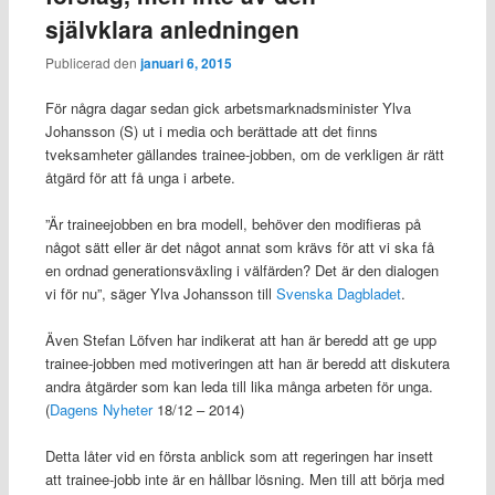
självklara anledningen
Publicerad den
januari 6, 2015
För några dagar sedan gick arbetsmarknadsminister Ylva
Johansson (S) ut i media och berättade att det finns
tveksamheter gällandes trainee-jobben, om de verkligen är rätt
åtgärd för att få unga i arbete.
”Är traineejobben en bra modell, behöver den modifieras på
något sätt eller är det något annat som krävs för att vi ska få
en ordnad generationsväxling i välfärden? Det är den dialogen
vi för nu”, säger Ylva Johansson till
Svenska Dagbladet
.
Även Stefan Löfven har indikerat att han är beredd att ge upp
trainee-jobben med motiveringen att han är beredd att diskutera
andra åtgärder som kan leda till lika många arbeten för unga.
(
Dagens Nyheter
18/12 – 2014)
Detta låter vid en första anblick som att regeringen har insett
att trainee-jobb inte är en hållbar lösning. Men till att börja med