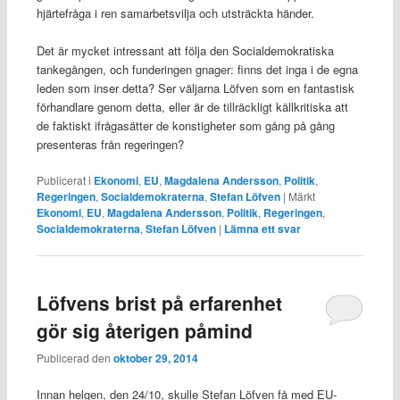
hjärtefråga i ren samarbetsvilja och utsträckta händer.
Det är mycket intressant att följa den Socialdemokratiska
tankegången, och funderingen gnager: finns det inga i de egna
leden som inser detta? Ser väljarna Löfven som en fantastisk
förhandlare genom detta, eller är de tillräckligt källkritiska att
de faktiskt ifrågasätter de konstigheter som gång på gång
presenteras från regeringen?
Publicerat i
Ekonomi
,
EU
,
Magdalena Andersson
,
Politik
,
Regeringen
,
Socialdemokraterna
,
Stefan Löfven
|
Märkt
Ekonomi
,
EU
,
Magdalena Andersson
,
Politik
,
Regeringen
,
Socialdemokraterna
,
Stefan Löfven
|
Lämna ett svar
Löfvens brist på erfarenhet
gör sig återigen påmind
Publicerad den
oktober 29, 2014
Innan helgen, den 24/10, skulle Stefan Löfven få med EU-