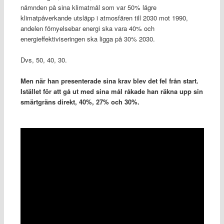
nämnden på sina klimatmål som var 50% lägre
klimatpåverkande utsläpp i atmosfären till 2030 mot 1990,
andelen förnyelsebar energi ska vara 40% och
energieffektiviseringen ska ligga på 30% 2030.
Dvs, 50, 40, 30.
Men när han presenterade sina krav blev det fel från start.
Istället för att gå ut med sina mål råkade han räkna upp sin
smärtgräns direkt, 40%, 27% och 30%.