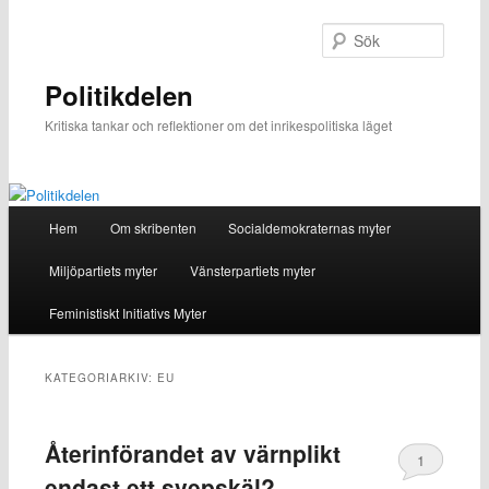
Hoppa
Hoppa
till
till
Sök
primärt
sekundärt
innehåll
innehåll
Politikdelen
Kritiska tankar och reflektioner om det inrikespolitiska läget
Huvudmeny
Hem
Om skribenten
Socialdemokraternas myter
Miljöpartiets myter
Vänsterpartiets myter
Feministiskt Initiativs Myter
KATEGORIARKIV:
EU
Återinförandet av värnplikt
1
endast ett svepskäl?