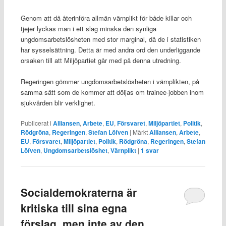
Genom att då återinföra allmän värnplikt för både killar och
tjejer lyckas man i ett slag minska den synliga
ungdomsarbetslösheten med stor marginal, då de i statistiken
har sysselsättning. Detta är med andra ord den underliggande
orsaken till att Miljöpartiet går med på denna utredning.
Regeringen gömmer ungdomsarbetslösheten i värnplikten, på
samma sätt som de kommer att döljas om trainee-jobben inom
sjukvården blir verklighet.
Publicerat i
Alliansen
,
Arbete
,
EU
,
Försvaret
,
Miljöpartiet
,
Politik
,
Rödgröna
,
Regeringen
,
Stefan Löfven
|
Märkt
Alliansen
,
Arbete
,
EU
,
Försvaret
,
Miljöpartiet
,
Politik
,
Rödgröna
,
Regeringen
,
Stefan
Löfven
,
Ungdomsarbetslöshet
,
Värnplikt
|
1
svar
Socialdemokraterna är
kritiska till sina egna
förslag, men inte av den