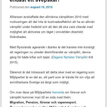
Publicerad den
augusti 19, 2015
Alliansen avskaffade den allmänna värnplikten 2010 med
motiveringen att det inte är kostnadseffektivt att ha en allmän
värnplikt under fredstid och att den då ska vara vilande med
möjlighet att aktiveras om läget i omvärlden drastiskt
förändrades.
Med Rysslands agerande i åtanke är det kanske inte konstigt
att regeringen nu utreder återinförandet av värnplikt, denna
gång för både killar och tjejer. (
Dagens Nyheter Värnplikt
6/8
2015).
Däremot är det intressant att detta sker med en regering som
Miljöpartiet är en del av, ett parti som är kända för sin vilja att
avmilitarisera Sverige så långt som möjligt.
Om man läser på Miljöpartiets
hemsida
om försvar och
värnplikt kommer man till en sida med titeln:
Migration, Pension, försvar och vapenexport.