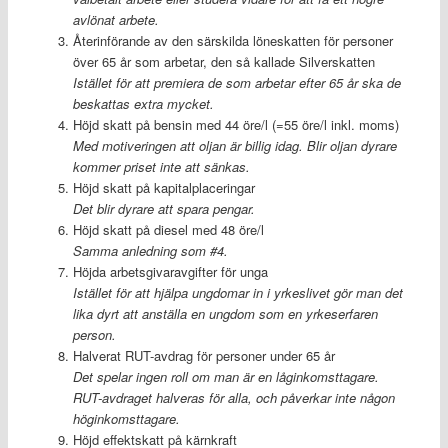
avlönat arbete.
Återinförande av den särskilda löneskatten för personer
över 65 år som arbetar, den så kallade Silverskatten
Istället för att premiera de som arbetar efter 65 år ska de
beskattas extra mycket.
Höjd skatt på bensin med 44 öre/l (=55 öre/l inkl. moms)
Med motiveringen att oljan är billig idag. Blir oljan dyrare
kommer priset inte att sänkas.
Höjd skatt på kapitalplaceringar
Det blir dyrare att spara pengar.
Höjd skatt på diesel med 48 öre/l
Samma anledning som #4.
Höjda arbetsgivaravgifter för unga
Istället för att hjälpa ungdomar in i yrkeslivet gör man det
lika dyrt att anställa en ungdom som en yrkeserfaren
person.
Halverat RUT-avdrag för personer under 65 år
Det spelar ingen roll om man är en låginkomsttagare.
RUT-avdraget halveras för alla, och påverkar inte någon
höginkomsttagare.
Höjd effektskatt på kärnkraft