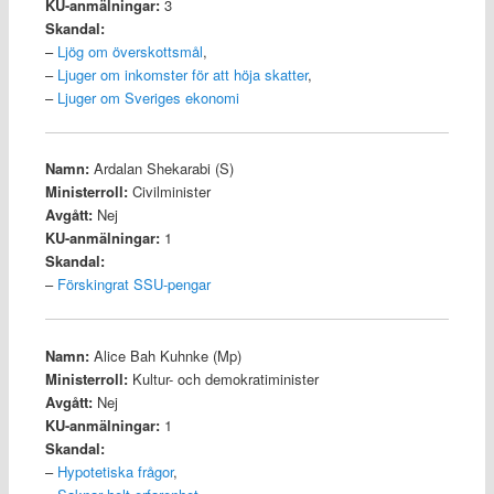
KU-anmälningar:
3
Skandal:
–
Ljög om överskottsmål
,
–
Ljuger om inkomster för att höja skatter
,
–
Ljuger om Sveriges ekonomi
Namn:
Ardalan Shekarabi (S)
Ministerroll:
Civilminister
Avgått:
Nej
KU-anmälningar:
1
Skandal:
–
Förskingrat SSU-pengar
Namn:
Alice Bah Kuhnke (Mp)
Ministerroll:
Kultur- och demokratiminister
Avgått:
Nej
KU-anmälningar:
1
Skandal:
–
Hypotetiska frågor
,