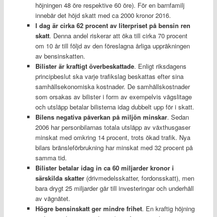
höjningen 48 öre respektive 60 öre). För en barnfamilj
innebär det höjd skatt med ca 2000 kronor 2016.
I dag är cirka 62 procent av literpriset på bensin ren
skatt
. Denna andel riskerar att öka till cirka 70 procent
om 10 år till följd av den föreslagna årliga uppräkningen
av bensinskatten.
Bilister är kraftigt överbeskattade
. Enligt riksdagens
principbeslut ska varje trafikslag beskattas efter sina
samhällsekonomiska kostnader. De samhällskostnader
som orsakas av bilister i form av exempelvis vägslitage
och utsläpp betalar bilisterna idag dubbelt upp för i skatt.
Bilens negativa påverkan på miljön minskar
. Sedan
2006 har personbilarnas totala utsläpp av växthusgaser
minskat med omkring 14 procent, trots ökad trafik. Nya
bilars bränsleförbrukning har minskat med 32 procent på
samma tid.
Bilister betalar idag in ca 60 miljarder kronor i
särskilda skatter
(drivmedelsskatter, fordonsskatt), men
bara drygt 25 miljarder går till investeringar och underhåll
av vägnätet.
Högre bensinskatt ger mindre frihet
. En kraftig höjning