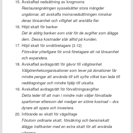
Avskaffad nedsättning av krogmoms
Restaurangnäringen sysselsätter stora mängder
ungdomar, att avskaffa momsnedsättningen minskar
deras lönsamhet och villighet att anställa fler.
Höjd skatt för banker
Det är aldrig banken som står för de avgifter som åläggs
dem. Dessa kostnader slår alltid på kunden.
Höjd skatt för småföretagare (3.12)
Försvårar ytterligare för små företagare att nå lönsamhet
och expandera.
Avskaffad avdragsrätt för gåvor till välgörenhet
Välgörenhetsorganisationer som lever på donationer får
mindre pengar att använda till sitt syfte vilket kan leda till
neddragningar och mindre hjälp till utsatta.
Avskaffad avdragsrätt för förvaltningsavgifter
Detta leder till att man i mindre mån väljer förvaltade
sparformer eftersom det medger en större kostnad – dvs
dyrare att spara och investera.
Införande av skatt för vägslitage
Förutom ordinarie skatt, försäkring och bensinskatt
åläggs trafikanter med en extra skatt för att använda
vägarna.