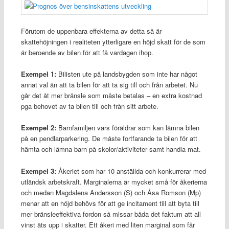
Förutom de uppenbara effekterna av detta så är
skattehöjningen i realiteten ytterligare en höjd skatt för de som
är beroende av bilen för att få vardagen ihop.
Exempel 1:
Bilisten ute på landsbygden som inte har något
annat val än att ta bilen för att ta sig till och från arbetet. Nu
går det åt mer bränsle som måste betalas – en extra kostnad
pga behovet av ta bilen till och från sitt arbete.
Exempel 2:
Barnfamiljen vars föräldrar som kan lämna bilen
på en pendlarparkering. De måste fortfarande ta bilen för att
hämta och lämna barn på skolor/aktiviteter samt handla mat.
Exempel 3:
Åkeriet som har 10 anställda och konkurrerar med
utländsk arbetskraft. Marginalerna är mycket små för åkerierna
och medan Magdalena Andersson (S) och Åsa Romson (Mp)
menar att en höjd behövs för att ge incitament till att byta till
mer bränsleeffektiva fordon så missar båda det faktum att all
vinst äts upp i skatter. Ett åkeri med liten marginal som får