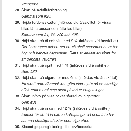
ytterligare.
Skatt på avfallsförbränning
Samma som #26.
Höjda fordonsskatter (infördes vid årsskiftet för vissa
bilar, lätta bussar och lätta lastbilar)
Samma som #4, #6, #20 och #25.
Höjd skatt på öl och vin med 9 % (infördes vid årsskiftet)
Det finns ingen debatt om att alkoholkonsumtionen är för
hög och behövs begränsas. Detta är endast en skatt för
att bekosta vallöften.
Höjd skatt på sprit med 1 % (infördes vid årsskiftet)
Som #30.
Höjd skatt på cigaretter med 6 % (infördes vid årsskiftet)
En skatt som däremot kan göra viss nytta då de skadliga
effekterna av rökning även påverkar omgivningen.
Skatt införs på viss privatinförsel av cigaretter
Som #31
Höjd skatt på snus med 12 % (infördes vid årssiftet)
Endast för att få in extra skattepengar då snus inte har
samma skadliga effekter som cigaretter.
Slopad gruppregistrering till mervärdesskatt