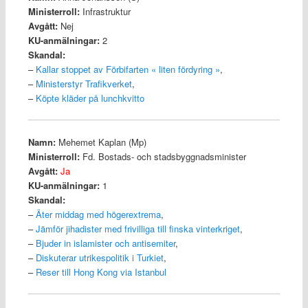
Ministerroll:
Infrastruktur
Avgått:
Nej
KU-anmälningar:
2
Skandal:
–
Kallar stoppet av Förbifarten « liten fördyring »
,
–
Ministerstyr Trafikverket
,
–
Köpte kläder på lunchkvitto
Namn:
Mehemet Kaplan (Mp)
Ministerroll:
Fd. Bostads- och stadsbyggnadsminister
Avgått:
Ja
KU-anmälningar:
1
Skandal:
–
Äter middag med högerextrema
,
–
Jämför jihadister med frivilliga till finska vinterkriget
,
–
Bjuder in islamister och antisemiter
,
–
Diskuterar utrikespolitik i Turkiet
,
–
Reser till Hong Kong via Istanbul