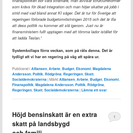
finanspolitiken bör vara stramare, man avvisar strukturreformer
som krävs för ökad integration och man höjer skatter på jobb i
strid med vad bland annat KI säger. Det är tur för Sverige att
regeringen förlorade budgetomröstningen 2015 och det är illa
att dess politik nu kommer att slå igenom. Just nu är
finansministern fullt upptagen med att tömma lador istället för
att ladda Teslan.
”
Systemkollaps förra veckan, som på räls denna. Det är
tydligt att vi har en regering på väg att spåra ur.
Publicerat i
Alliansen
,
Arbete
,
Budget
,
Ekonomi
,
Magdalena
Andersson
,
Politik
,
Rödgröna
,
Regeringen
,
Skatt
,
Socialdemokraterna
|
Märkt
Alliansen
,
Arbete
,
Budget
,
Ekonomi
,
Finanspolitik
,
Magdalena Andersson
,
Politik
,
Rödgröna
,
Regeringen
,
Skatt
,
Socialdemokraterna
|
Lämna ett svar
Höjd bensinskatt är en extra
1
skatt på landsbygd
och familj