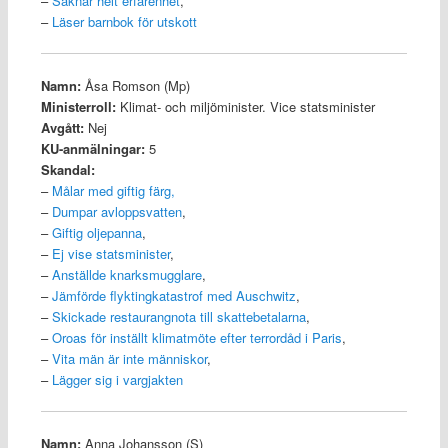
–
Saknar helt erfarenhet
,
–
Läser barnbok för utskott
Namn:
Åsa Romson (Mp)
Ministerroll:
Klimat- och miljöminister. Vice statsminister
Avgått:
Nej
KU-anmälningar:
5
Skandal:
–
Målar med giftig färg
,
–
Dumpar avloppsvatten
,
–
Giftig oljepanna
,
–
Ej vise statsminister
,
–
Anställde knarksmugglare
,
–
Jämförde flyktingkatastrof med Auschwitz
,
–
Skickade restaurangnota till skattebetalarna
,
–
Oroas för inställt klimatmöte efter terrordåd i Paris
,
–
Vita män är inte människor
,
–
Lägger sig i vargjakten
Namn:
Anna Johansson (S)