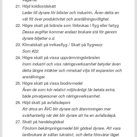
Höjd koldioxidskatt
Leder till dyrare för bilister och industrin. Även detta en
våt filt över produktivitet och anställningsvillighet.
Högre skatt på bränsle som förbrukas i flyg eller fartyg
Dessa avgifter kommer endast brukare stå för genom
dyrare biljetter o.d.
Klimatskatt på inrikesflyg / Skatt på flygresor
Som #22.
Högre skatt på vissa uppvärmningsbränslen
Inom industri och viss näringsverksamhet betyder även
detta längre intäkter och minskad vilja till expansion och
anställningar.
Högre skatt på vissa biodrivmedel
Även de som kör relativt miljövänligt får betala extra,
både privatpersoner och näringsverksamhet.
Höjd skatt på avfallsdeponi
Att driva en ÅVC blir dyrare och återvinningen mer
svårhanterlig när det blir dyrare att ha en avfallsdepå.
Skatt på handelsgödsel
Förutom bekämpningsmedel blir gödsel dyrare. Att vara
lantbrukare är sällan lukrativt, och detta försvårar läget