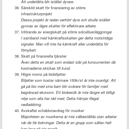
Att underlätta blir istället dyrare.
Särskild skatt för finansiering av större
infrastrukturprojekt
Dessa projekt är redan oerhört dyra och skulle istället
gynnas av lägre skatter för effektivare arbete.
Införande av energiskatt på större solcellsanläggningar
I samband med kärnkraftsskatten ger detta motstridiga
signaler. Man vill inte ha kärnkraft eller underlätta för
förnybart.
Skatt på finansiella tjänster
Även detta en skatt som endast slår på konsumenten då
kostnaderna skickas till kund.
Högre moms på biobiljetter
Biljetter som kostar närmare 150kr/st är inte ovanligt. Att
gå på bio med sina barn blir svårare för familjer med
begränsad ekonomi. Ett biobesök är inte längre ett billigt
nöje som alla har råd med. Detta främjar illegal
nedladdning.
Avskaffat schablonavdrag för musiker
Majoriteten av musikerna är inte välbeställda utan arbetar
när de får bokningar. Detta är en grupp som sällan helt
kan leva på sin musik.