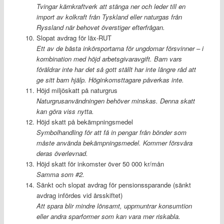
Tvingar kärnkraftverk att stänga ner och leder till en
import av kolkraft från Tyskland eller naturgas från
Ryssland när behovet överstiger efterfrågan.
Slopat avdrag för läx-RUT
Ett av de bästa inkörsportarna för ungdomar försvinner – i
kombination med höjd arbetsgivaravgift. Barn vars
föräldrar inte har det så gott ställt har inte längre råd att
ge sitt barn hjälp. Höginkomsttagare påverkas inte.
Höjd miljöskatt på naturgrus
Naturgrusanvändningen behöver minskas. Denna skatt
kan göra viss nytta.
Höjd skatt på bekämpningsmedel
Symbolhandling för att få in pengar från bönder som
måste använda bekämpningsmedel. Kommer försvåra
deras överlevnad.
Höjd skatt för inkomster över 50 000 kr/mån
Samma som #2.
Sänkt och slopat avdrag för pensionssparande (sänkt
avdrag infördes vid årsskiftet)
Att spara blir mindre lönsamt, uppmuntrar konsumtion
eller andra sparformer som kan vara mer riskabla.