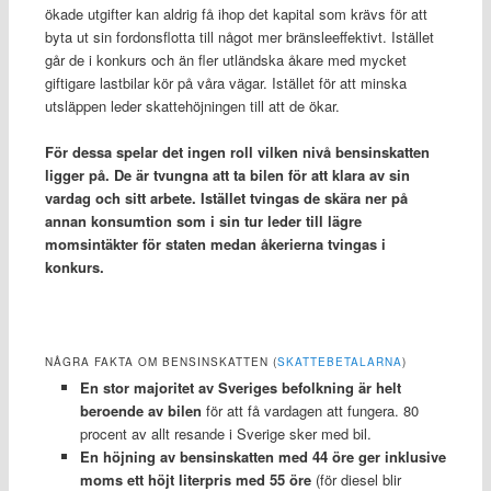
ökade utgifter kan aldrig få ihop det kapital som krävs för att
byta ut sin fordonsflotta till något mer bränsleeffektivt. Istället
går de i konkurs och än fler utländska åkare med mycket
giftigare lastbilar kör på våra vägar. Istället för att minska
utsläppen leder skattehöjningen till att de ökar.
För dessa spelar det ingen roll vilken nivå bensinskatten
ligger på. De är tvungna att ta bilen för att klara av sin
vardag och sitt arbete. Istället tvingas de skära ner på
annan konsumtion som i sin tur leder till lägre
momsintäkter för staten medan åkerierna tvingas i
konkurs.
NÅGRA FAKTA OM BENSINSKATTEN (
SKATTEBETALARNA
)
En stor majoritet av Sveriges befolkning är helt
beroende av bilen
för att få vardagen att fungera. 80
procent av allt resande i Sverige sker med bil.
En höjning av bensinskatten med 44 öre ger inklusive
moms ett höjt literpris med 55 öre
(för diesel blir