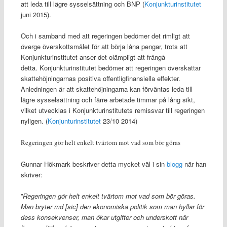
att leda till lägre sysselsättning och BNP (
Konjunkturinstitutet
juni 2015).
Och i samband med att regeringen bedömer det rimligt att
överge överskottsmålet för att börja låna pengar, trots att
Konjunkturinstitutet anser det olämpligt att frångå
detta. Konjunkturinstitutet bedömer att regeringen överskattar
skattehöjningarnas positiva offentligfinansiella effekter.
Anledningen är att skattehöjningarna kan förväntas leda till
lägre sysselsättning och färre arbetade timmar på lång sikt,
vilket utvecklas i Konjunkturinstitutets remissvar till regeringen
nyligen. (
Konjunturinstitutet
23/10 2014)
Regeringen gör helt enkelt tvärtom mot vad som bör göras
Gunnar Hökmark beskriver detta mycket väl i sin
blogg
när han
skriver:
”
Regeringen gör helt enkelt tvärtom mot vad som bör göras.
Man bryter md [sic] den ekonomiska politik som man hyllar för
dess konsekvenser, man ökar utgifter och underskott när