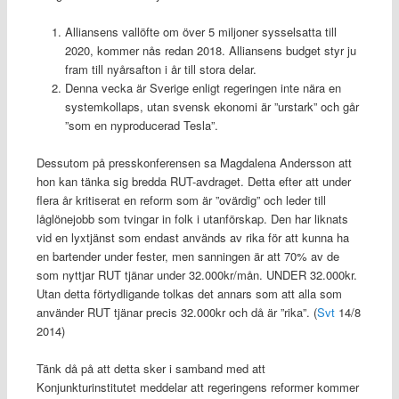
Alliansens vallöfte om över 5 miljoner sysselsatta till
2020, kommer nås redan 2018. Alliansens budget styr ju
fram till nyårsafton i år till stora delar.
Denna vecka är Sverige enligt regeringen inte nära en
systemkollaps, utan svensk ekonomi är ”urstark” och går
”som en nyproducerad Tesla”.
Dessutom på presskonferensen sa Magdalena Andersson att
hon kan tänka sig bredda RUT-avdraget. Detta efter att under
flera år kritiserat en reform som är ”ovärdig” och leder till
låglönejobb som tvingar in folk i utanförskap. Den har liknats
vid en lyxtjänst som endast används av rika för att kunna ha
en bartender under fester, men sanningen är att 70% av de
som nyttjar RUT tjänar under 32.000kr/mån. UNDER 32.000kr.
Utan detta förtydligande tolkas det annars som att alla som
använder RUT tjänar precis 32.000kr och då är ”rika”. (
Svt
14/8
2014)
Tänk då på att detta sker i samband med att
Konjunkturinstitutet meddelar att regeringens reformer kommer