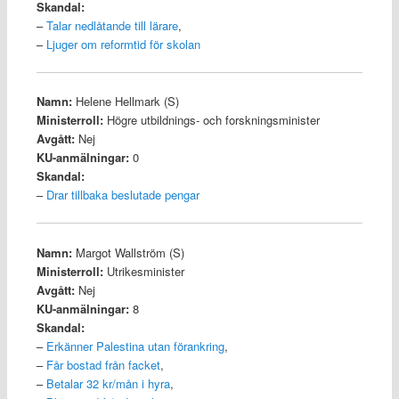
Skandal:
–
Talar nedlåtande till lärare
,
–
Ljuger om reformtid för skolan
Namn:
Helene Hellmark (S)
Ministerroll:
Högre utbildnings- och forskningsminister
Avgått:
Nej
KU-anmälningar:
0
Skandal:
–
Drar tillbaka beslutade pengar
Namn:
Margot Wallström (S)
Ministerroll:
Utrikesminister
Avgått:
Nej
KU-anmälningar:
8
Skandal:
–
Erkänner Palestina utan förankring
,
–
Får bostad från facket
,
–
Betalar 32 kr/mån i hyra
,