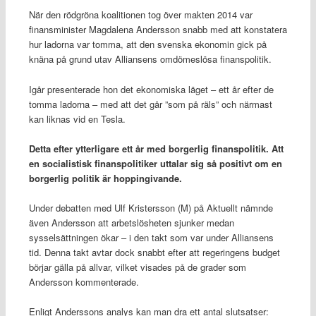
När den rödgröna koalitionen tog över makten 2014 var
finansminister Magdalena Andersson snabb med att konstatera
hur ladorna var tomma, att den svenska ekonomin gick på
knäna på grund utav Alliansens omdömeslösa finanspolitik.
Igår presenterade hon det ekonomiska läget – ett år efter de
tomma ladorna – med att det går ”som på räls” och närmast
kan liknas vid en Tesla.
Detta efter ytterligare ett år med borgerlig finanspolitik. Att
en socialistisk finanspolitiker uttalar sig så positivt om en
borgerlig politik är hoppingivande.
Under debatten med Ulf Kristersson (M) på Aktuellt nämnde
även Andersson att arbetslösheten sjunker medan
sysselsättningen ökar – i den takt som var under Alliansens
tid. Denna takt avtar dock snabbt efter att regeringens budget
börjar gälla på allvar, vilket visades på de grader som
Andersson kommenterade.
Enligt Anderssons analys kan man dra ett antal slutsatser: