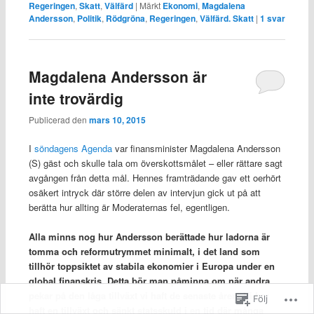
Regeringen
,
Skatt
,
Välfärd
|
Märkt
Ekonomi
,
Magdalena
Andersson
,
Politik
,
Rödgröna
,
Regeringen
,
Välfärd. Skatt
|
1
svar
Magdalena Andersson är
inte trovärdig
Publicerad den
mars 10, 2015
I
söndagens Agenda
var finansminister Magdalena Andersson
(S) gäst och skulle tala om överskottsmålet – eller rättare sagt
avgången från detta mål. Hennes framträdande gav ett oerhört
osäkert intryck där större delen av intervjun gick ut på att
berätta hur allting är Moderaternas fel, egentligen.
Alla minns nog hur Andersson berättade hur ladorna är
tomma och reformutrymmet minimalt, i det land som
tillhör toppsiktet av stabila ekonomier i Europa under en
global finanskris. Detta bör man påminna om när andra
pekar på den låga tillväxt vi haft de senaste åren. Vi har
Följ
haft en tillväxt och sänkt statsskuld i en tid där många