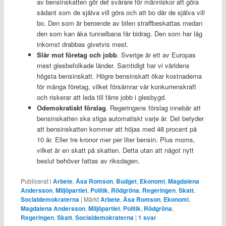
av bensinskatten gör det svårare för människor att göra
sådant som de själva vill göra och att bo där de själva vill
bo. Den som är beroende av bilen straffbeskattas medan
den som kan åka tunnelbana får bidrag. Den som har låg
inkomst drabbas givetvis mest.
Slår mot företag och jobb
. Sverige är ett av Europas
mest glesbefolkade länder. Samtidigt har vi världens
högsta bensinskatt. Högre bensinskatt ökar kostnaderna
för många företag, vilket försämrar vår konkurrenskraft
och riskerar att leda till färre jobb i glesbygd.
Odemokratiskt förslag
. Regeringens förslag innebär att
bensinskatten ska stiga automatiskt varje år. Det betyder
att bensinskatten kommer att höjas med 48 procent på
10 år. Eller tre kronor mer per liter bensin. Plus moms,
vilket är en skatt på skatten. Detta utan att något nytt
beslut behöver fattas av riksdagen.
Publicerat i
Arbete
,
Åsa Romson
,
Budget
,
Ekonomi
,
Magdalena
Andersson
,
Miljöpartiet
,
Politik
,
Rödgröna
,
Regeringen
,
Skatt
,
Socialdemokraterna
|
Märkt
Arbete
,
Åsa Romson
,
Ekonomi
,
Magdalena Andersson
,
Miljöpartiet
,
Politik
,
Rödgröna
,
Regeringen
,
Skatt
,
Socialdemokraterna
|
1
svar