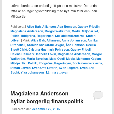
Löfven borde ta en ordentlig titt på sina ministrar. Det enda
rätta är en regeringsombildning med nya ministrar och utan
Miljöpartiet.
Publicerat i
Alice Bah
,
Alliansen
,
Åsa Romson
,
Gustav Fridolin
,
Magdalena Andersson
,
Margot Wallström
,
Media
,
Miljöpartiet
,
Politik
,
Rödgröna
,
Regeringen
,
Socialdemokraterna
,
Stefan
Löfven
|
Märkt
Alice Bah
,
Alliansen
,
Anna Johansson
,
Annika
Strandhäll
,
Ardalan Shekarabi
,
Avgår
,
Åsa Romson
,
Cecilia
Stegö Chiló
,
Cristina Husmark Pehrsson
,
Gustav Fridolin
,
Helene Hellmark
,
Isabella Lövin
,
Magdalena Andersson
,
Margot
Wallström
,
Maria Borelius
,
Mats Odell
,
Media
,
Mehemet Kaplan
,
Miljöpartiet
,
Politik
,
Rödgröna
,
Regeringen
,
Socialdemokraterna
,
Stefan Löfven
,
Sven Otto Littorin
,
Sven Tolgfors
,
Sven-Erik
Bucht
,
Ylva Johansson
|
Lämna ett svar
Magdalena Andersson
hyllar borgerlig finanspolitik
Publicerad den
december 22, 2015