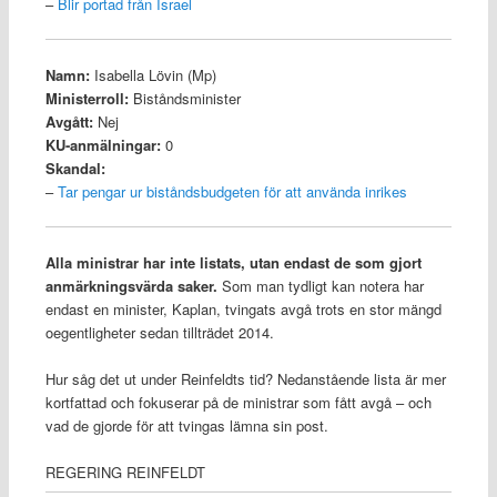
–
Blir portad från Israel
Namn:
Isabella Lövin (Mp)
Ministerroll:
Biståndsminister
Avgått:
Nej
KU-anmälningar:
0
Skandal:
–
Tar pengar ur biståndsbudgeten för att använda inrikes
Alla ministrar har inte listats, utan endast de som gjort
anmärkningsvärda saker.
Som man tydligt kan notera har
endast en minister, Kaplan, tvingats avgå trots en stor mängd
oegentligheter sedan tillträdet 2014.
Hur såg det ut under Reinfeldts tid? Nedanstående lista är mer
kortfattad och fokuserar på de ministrar som fått avgå – och
vad de gjorde för att tvingas lämna sin post.
REGERING REINFELDT