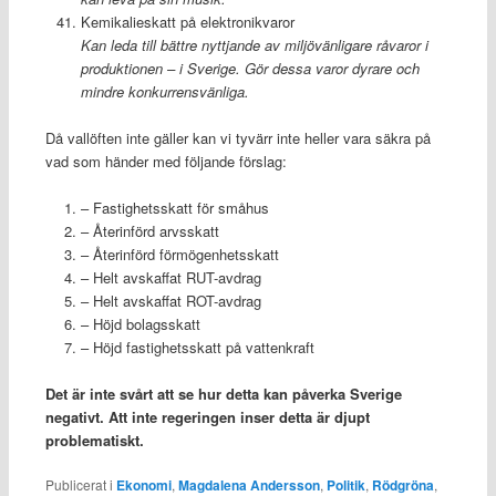
Kemikalieskatt på elektronikvaror
Kan leda till bättre nyttjande av miljövänligare råvaror i
produktionen – i Sverige. Gör dessa varor dyrare och
mindre konkurrensvänliga.
Då vallöften inte gäller kan vi tyvärr inte heller vara säkra på
vad som händer med följande förslag:
– Fastighetsskatt för småhus
– Återinförd arvsskatt
– Återinförd förmögenhetsskatt
– Helt avskaffat RUT-avdrag
– Helt avskaffat ROT-avdrag
– Höjd bolagsskatt
– Höjd fastighetsskatt på vattenkraft
Det är inte svårt att se hur detta kan påverka Sverige
negativt. Att inte regeringen inser detta är djupt
problematiskt.
Publicerat i
Ekonomi
,
Magdalena Andersson
,
Politik
,
Rödgröna
,