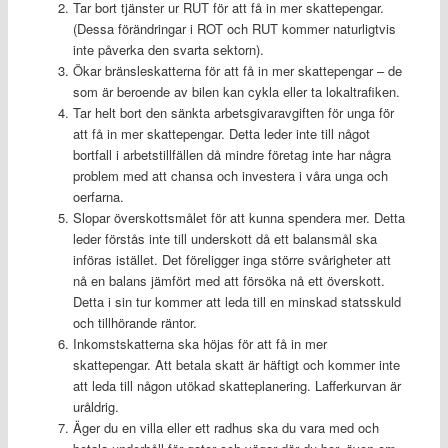
Tar bort tjänster ur RUT för att få in mer skattepengar.
(Dessa förändringar i ROT och RUT kommer naturligtvis
inte påverka den svarta sektorn).
Ökar bränsleskatterna för att få in mer skattepengar – de
som är beroende av bilen kan cykla eller ta lokaltrafiken.
Tar helt bort den sänkta arbetsgivaravgiften för unga för
att få in mer skattepengar. Detta leder inte till något
bortfall i arbetstillfällen då mindre företag inte har några
problem med att chansa och investera i våra unga och
oerfarna.
Slopar överskottsmålet för att kunna spendera mer. Detta
leder förstås inte till underskott då ett balansmål ska
införas istället. Det föreligger inga större svårigheter att
nå en balans jämfört med att försöka nå ett överskott.
Detta i sin tur kommer att leda till en minskad statsskuld
och tillhörande räntor.
Inkomstskatterna ska höjas för att få in mer
skattepengar. Att betala skatt är häftigt och kommer inte
att leda till någon utökad skatteplanering. Lafferkurvan är
uråldrig.
Äger du en villa eller ett radhus ska du vara med och