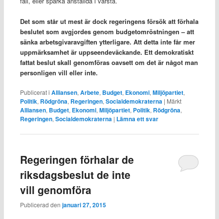
fall, eller sparka anställda i värsta.
Det som står ut mest är dock regeringens försök att förhala
beslutet som avgjordes genom budgetomröstningen – att
sänka arbetsgivaravgiften ytterligare. Att detta inte får mer
uppmärksamhet är uppseendeväckande. Ett demokratiskt
fattat beslut skall genomföras oavsett om det är något man
personligen vill eller inte.
Publicerat i
Alliansen
,
Arbete
,
Budget
,
Ekonomi
,
Miljöpartiet
,
Politik
,
Rödgröna
,
Regeringen
,
Socialdemokraterna
|
Märkt
Alliansen
,
Budget
,
Ekonomi
,
Miljöpartiet
,
Politik
,
Rödgröna
,
Regeringen
,
Socialdemokraterna
|
Lämna ett svar
Regeringen förhalar de
riksdagsbeslut de inte
vill genomföra
Publicerad den
januari 27, 2015