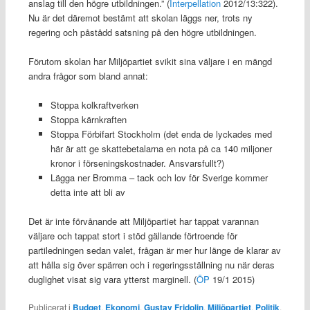
anslag till den högre utbildningen.” (
Interpellation
2012/13:322).
Nu är det däremot bestämt att skolan läggs ner, trots ny
regering och påstådd satsning på den högre utbildningen.
Förutom skolan har Miljöpartiet svikit sina väljare i en mängd
andra frågor som bland annat:
Stoppa kolkraftverken
Stoppa kärnkraften
Stoppa Förbifart Stockholm (det enda de lyckades med
här är att ge skattebetalarna en nota på ca 140 miljoner
kronor i förseningskostnader. Ansvarsfullt?)
Lägga ner Bromma – tack och lov för Sverige kommer
detta inte att bli av
Det är inte förvånande att Miljöpartiet har tappat varannan
väljare och tappat stort i stöd gällande förtroende för
partiledningen sedan valet, frågan är mer hur länge de klarar av
att hålla sig över spärren och i regeringsställning nu när deras
duglighet visat sig vara ytterst marginell. (
ÖP
19/1 2015)
Publicerat i
Budget
,
Ekonomi
,
Gustav Fridolin
,
Miljöpartiet
,
Politik
,