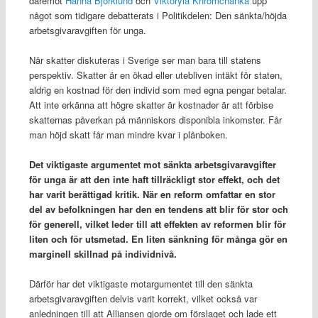
däremot
Hanna Björklund
och
Viktoryia Khromchanka
upp
något som tidigare debatterats i Politikdelen: Den sänkta/höjda
arbetsgivaravgiften för unga.
När skatter diskuteras i Sverige ser man bara till statens
perspektiv. Skatter är en ökad eller utebliven intäkt för staten,
aldrig en kostnad för den individ som med egna pengar betalar.
Att inte erkänna att högre skatter är kostnader är att förbise
skatternas påverkan på människors disponibla inkomster. Får
man höjd skatt får man mindre kvar i plånboken.
Det viktigaste argumentet mot sänkta arbetsgivaravgifter
för unga är att den inte haft tillräckligt stor effekt, och det
har varit berättigad kritik. När en reform omfattar en stor
del av befolkningen har den en tendens att blir för stor och
för generell, vilket leder till att effekten av reformen blir för
liten och för utsmetad. En liten sänkning för många gör en
marginell skillnad på individnivå.
Därför har det viktigaste motargumentet till den sänkta
arbetsgivaravgiften delvis varit korrekt, vilket också var
anledningen till att Alliansen gjorde om förslaget och lade ett