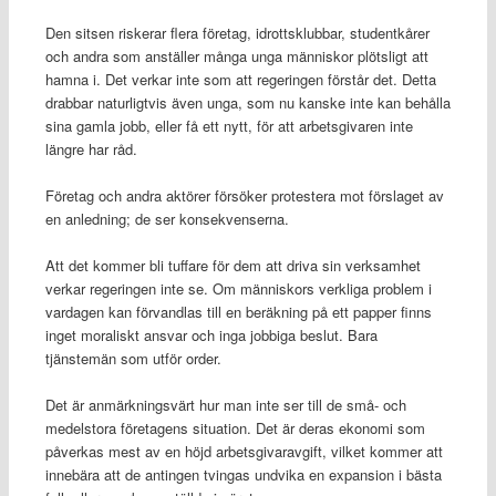
Den sitsen riskerar flera företag, idrottsklubbar, studentkårer
och andra som anställer många unga människor plötsligt att
hamna i. Det verkar inte som att regeringen förstår det. Detta
drabbar naturligtvis även unga, som nu kanske inte kan behålla
sina gamla jobb, eller få ett nytt, för att arbetsgivaren inte
längre har råd.
Företag och andra aktörer försöker protestera mot förslaget av
en anledning; de ser konsekvenserna.
Att det kommer bli tuffare för dem att driva sin verksamhet
verkar regeringen inte se. Om människors verkliga problem i
vardagen kan förvandlas till en beräkning på ett papper finns
inget moraliskt ansvar och inga jobbiga beslut. Bara
tjänstemän som utför order.
Det är anmärkningsvärt hur man inte ser till de små- och
medelstora företagens situation. Det är deras ekonomi som
påverkas mest av en höjd arbetsgivaravgift, vilket kommer att
innebära att de antingen tvingas undvika en expansion i bästa