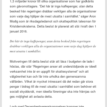
1,3 miljarder kronor till olika organisationer som har godkänts
som gåvomottagare. ”Det här är inga kaffepengar, utan detta
besked från regeringen drabbar verkligen alla de organisationer
som varje dag hjälper de mest utsatta i samhället.” säger Aron
Modig som är riksdagsledamot och skattepolitisk talesman för
Kristdemokraterna. Detta beslut är planerat att slå i kraft den 1
januari 2016.
Det här är inga kaffepengar, utan detta besked från regeringen
drabbar verkligen alla de organisationer som varje dag hjälper de
mest utsatta i samhället.
Motiveringen till detta beslut står att läsa i budgeten de lade i
höstas, där står ”Regeringen anser att understödjande av ideell
verksamhet inte är en uppgift för skattesystemet” och att
välgörenhet kan och får inte urholka den gemensamma
välfärden. Vilket är mycket intressant då det redan går stora
pengar i bidrag till de mest utsatta i samhället som behöver ett
socialt skyddsnät, men ideella föreningar ska inte främjas och
ges möjlighet att avlasta detta.
I och med Decemberöverenskommelsen kommer inte