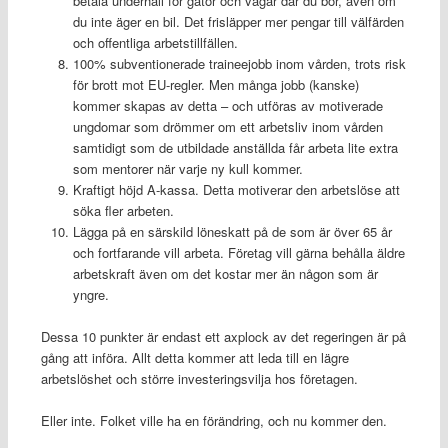
betala underhåll för gator och vägar där du bor, även om
du inte äger en bil. Det frisläpper mer pengar till välfärden
och offentliga arbetstillfällen.
100% subventionerade traineejobb inom vården, trots risk
för brott mot EU-regler. Men många jobb (kanske)
kommer skapas av detta – och utföras av motiverade
ungdomar som drömmer om ett arbetsliv inom vården
samtidigt som de utbildade anställda får arbeta lite extra
som mentorer när varje ny kull kommer.
Kraftigt höjd A-kassa. Detta motiverar den arbetslöse att
söka fler arbeten.
Lägga på en särskild löneskatt på de som är över 65 år
och fortfarande vill arbeta. Företag vill gärna behålla äldre
arbetskraft även om det kostar mer än någon som är
yngre.
Dessa 10 punkter är endast ett axplock av det regeringen är på
gång att införa. Allt detta kommer att leda till en lägre
arbetslöshet och större investeringsvilja hos företagen.
Eller inte. Folket ville ha en förändring, och nu kommer den.