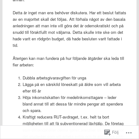
Detta är inget man ens behöver diskutera. Har ett beslut fattats
av en majoritet skall det följas. Att förhala något av den basala
anledningen att man inte vill göra det är odemokratiskt och på
snudd till föraktfullt mot väljarna. Detta skulle inte ske om det
hade varit en rödgrön budget, då hade besluten varit fattade i
tid.
Återigen kan man fundera på hur följande åtgärder ska leda till
fler arbeten:
Dubbla arbetsgivaravgiften för unga
Lägga på en särskild löneskatt på äldre som vill arbeta
efter 65 år
Höja inkomstskatten för medelinkomsttagare – leder
bland annat till att dessa får mindre pengar att spendera
och spara.
Kraftigt reducera RUT-avdraget, t.ex. helt ta bort
möjligheten till att få subventionerad läxhjälp. De företag
som tillhandahåller denna tjänst anställer till mycket stor
Följ
del studenter som vill arbeta extra och få sitt första jobb