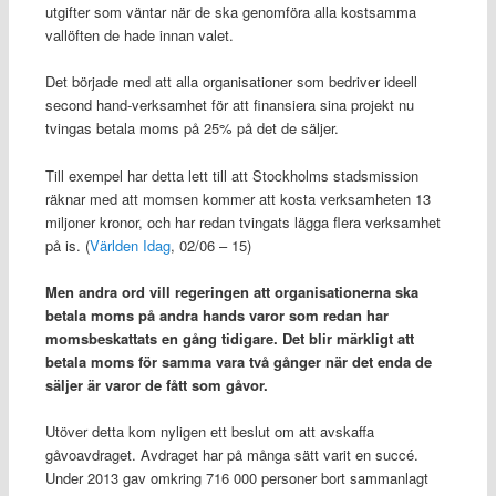
utgifter som väntar när de ska genomföra alla kostsamma
vallöften de hade innan valet.
Det började med att alla organisationer som bedriver ideell
second hand-verksamhet för att finansiera sina projekt nu
tvingas betala moms på 25% på det de säljer.
Till exempel har detta lett till att Stockholms stadsmission
räknar med att momsen kommer att kosta verksamheten 13
miljoner kronor, och har redan tvingats lägga flera verksamhet
på is. (
Världen Idag
, 02/06 – 15)
Men andra ord vill regeringen att organisationerna ska
betala moms på andra hands varor som redan har
momsbeskattats en gång tidigare. Det blir märkligt att
betala moms för samma vara två gånger när det enda de
säljer är varor de fått som gåvor.
Utöver detta kom nyligen ett beslut om att avskaffa
gåvoavdraget. Avdraget har på många sätt varit en succé.
Under 2013 gav omkring 716 000 personer bort sammanlagt