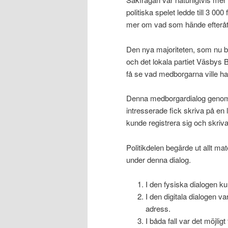
politiska spelet ledde till 3 000
mer om vad som hände efteråt
Den nya majoriteten, som nu be
och det lokala partiet Väsbys 
få se vad medborgarna ville ha i
Denna medborgardialog genomfö
intresserade fick skriva på en 
kunde registrera sig och skriv
Politikdelen begärde ut allt ma
under denna dialog.
I den fysiska dialogen kun
I den digitala dialogen v
adress.
I båda fall var det möjl