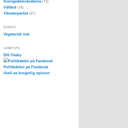
Sverigedemokraterna
(13)
Välfärd
(18)
Vänsterpartiet
(27)
ÖVRIGT
Vegetarisk mat
LÄNKTIPS
Ditt Väsby
Politikdelen på Facebook
Uvell.se borgerlig opinion