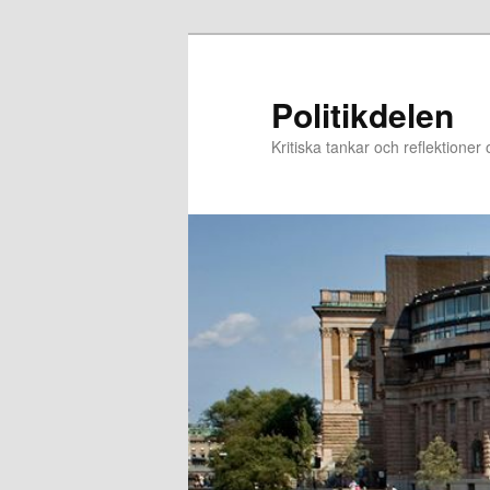
Hoppa
Hoppa
till
till
primärt
sekundärt
Politikdelen
innehåll
innehåll
Kritiska tankar och reflektioner 