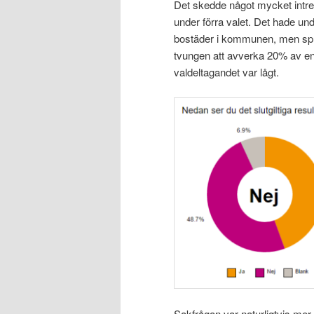
Det skedde något mycket intr
under förra valet. Det hade und
bostäder i kommunen, men split
tvungen att avverka 20% av e
valdeltagandet var lågt.
Sakfrågan var naturligtvis mer