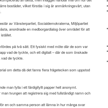
 färre bostäder, vilket förstås i sig är anmärkningsvärt, utan
.
står av Vänsterpartiet, Socialdemokraterna, Miljöpartiet
Bästa, anordnade en medborgardialog över området för att
stället.
rdes på två sätt. Ett fysiskt med möte där de som var
lapp vad de tyckte, och ett digitalt – där de som önskade
a vad de tyckte.
terial om detta då det fanns flera frågetecken som uppstod
de man fylla i ett färdigifyllt papper helt anonymt.
ar man tvungen att registrera sig med fullständigt namn och
igt för en och samma person att lämna in hur många svar