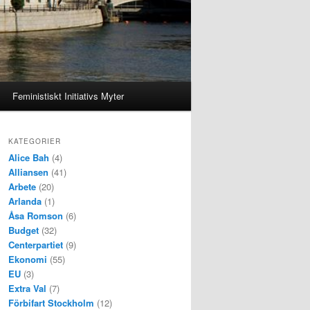
Feministiskt Initiativs Myter
KATEGORIER
Alice Bah
(4)
Alliansen
(41)
Arbete
(20)
Arlanda
(1)
Åsa Romson
(6)
Budget
(32)
Centerpartiet
(9)
Ekonomi
(55)
EU
(3)
Extra Val
(7)
Förbifart Stockholm
(12)