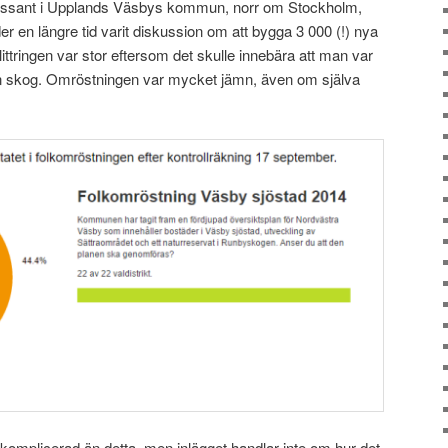
essant i Upplands Väsbys kommun, norr om Stockholm,
er en längre tid varit diskussion om att bygga 3 000 (!) nya
tringen var stor eftersom det skulle innebära att man var
n skog. Omröstningen var mycket jämn, även om själva
 komplicerad än detta, men inlägget handlar inte om hur det