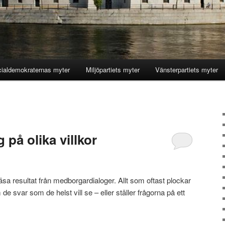
ialdemokraternas myter
Miljöpartiets myter
Vänsterpartiets myter
på olika villkor
sa resultat från medborgardialoger. Allt som oftast plockar
e svar som de helst vill se – eller ställer frågorna på ett