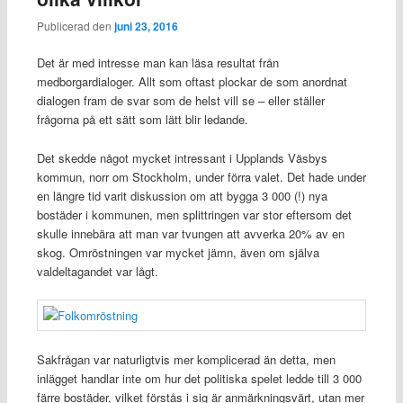
Publicerad den
juni 23, 2016
Det är med intresse man kan läsa resultat från
medborgardialoger. Allt som oftast plockar de som anordnat
dialogen fram de svar som de helst vill se – eller ställer
frågorna på ett sätt som lätt blir ledande.
Det skedde något mycket intressant i Upplands Väsbys
kommun, norr om Stockholm, under förra valet. Det hade under
en längre tid varit diskussion om att bygga 3 000 (!) nya
bostäder i kommunen, men splittringen var stor eftersom det
skulle innebära att man var tvungen att avverka 20% av en
skog. Omröstningen var mycket jämn, även om själva
valdeltagandet var lågt.
Sakfrågan var naturligtvis mer komplicerad än detta, men
inlägget handlar inte om hur det politiska spelet ledde till 3 000
färre bostäder, vilket förstås i sig är anmärkningsvärt, utan mer