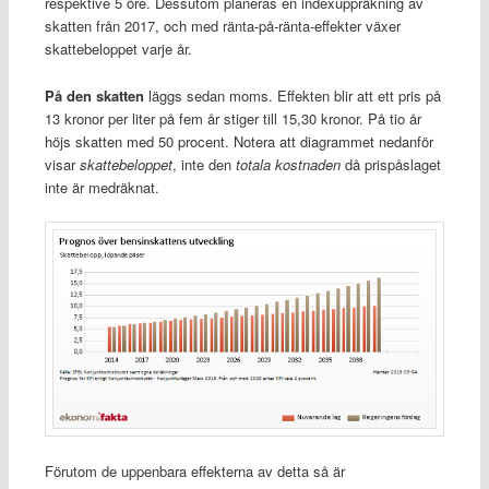
respektive 5 öre. Dessutom planeras en indexuppräkning av
skatten från 2017, och med ränta-på-ränta-effekter växer
skattebeloppet varje år.
På den skatten
läggs sedan moms. Effekten blir att ett pris på
13 kronor per liter på fem år stiger till 15,30 kronor. På tio år
höjs skatten med 50 procent. Notera att diagrammet nedanför
visar
skattebeloppet
, inte den
totala kostnaden
då prispåslaget
inte är medräknat.
Förutom de uppenbara effekterna av detta så är