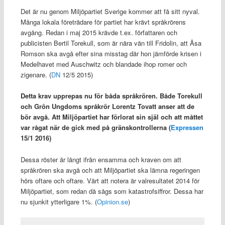
Det är nu genom Miljöpartiet Sverige kommer att få sitt nyval.
Många lokala företrädare för partiet har krävt språkrörens
avgång. Redan i maj 2015 krävde t.ex. författaren och
publicisten Bertil Torekull, som är nära vän till Fridolin, att Åsa
Romson ska avgå efter sina misstag där hon jämförde krisen i
Medelhavet med Auschwitz och blandade ihop romer och
zigenare. (
DN
12/5 2015)
Detta krav upprepas nu för båda språkrören. Både Torekull
och Grön Ungdoms språkrör Lorentz Tovatt anser att de
bör avgå. Att Miljöpartiet har förlorat sin själ och att måttet
var rågat när de gick med på gränskontrollerna (
Expressen
15/1 2016)
Dessa röster är långt ifrån ensamma och kraven om att
språkrören ska avgå och att Miljöpartiet ska lämna regeringen
hörs oftare och oftare. Värt att notera är valresultatet 2014 för
Miljöpartiet, som redan då sågs som katastrofsiffror. Dessa har
nu sjunkit ytterligare 1%. (
Opinion.se
)