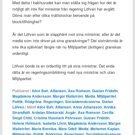
Med detta i bakhuvudet kan man ställa sig frågan hur det är
möjligt att inte fler ministrar från regering Löfven har avgått.
Döms man efter olika måttstockar beroende på
blocktillhörighet?
Är det Löfven som är slapphänt mot sina ministrar, eller är det
media som inte driver på sina granskningar? Det sistnämnda är
inte lika självklart längre när nu Miljöpartiet (äntligen) granskas
ordentligt.
Löfven borde ta en ordentlig titt på sina ministrar. Det enda
rätta är en regeringsombildning med nya ministrar och utan
Miljöpartiet.
Publicerat i
Alice Bah
,
Alliansen
,
Åsa Romson
,
Gustav Fridolin
,
Magdalena Andersson
,
Margot Wallström
,
Media
,
Miljöpartiet
,
Politik
,
Rödgröna
,
Regeringen
,
Socialdemokraterna
,
Stefan
Löfven
|
Märkt
Alice Bah
,
Alliansen
,
Anna Johansson
,
Annika
Strandhäll
,
Ardalan Shekarabi
,
Avgår
,
Åsa Romson
,
Cecilia
Stegö Chiló
,
Cristina Husmark Pehrsson
,
Gustav Fridolin
,
Helene Hellmark
,
Isabella Lövin
,
Magdalena Andersson
,
Margot
Wallström
,
Maria Borelius
,
Mats Odell
,
Media
,
Mehemet Kaplan
,
Miljöpartiet
,
Politik
,
Rödgröna
,
Regeringen
,
Socialdemokraterna
,