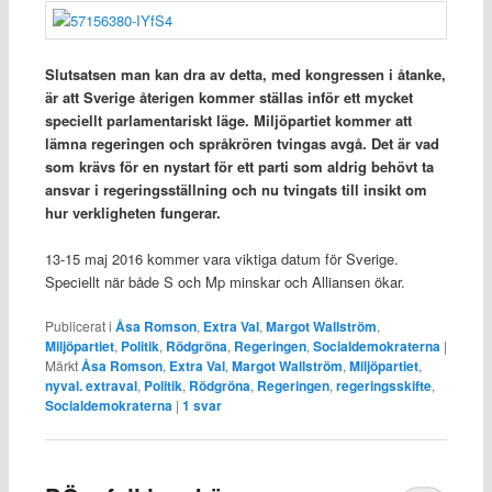
Slutsatsen man kan dra av detta, med kongressen i åtanke,
är att Sverige återigen kommer ställas inför ett mycket
speciellt parlamentariskt läge. Miljöpartiet kommer att
lämna regeringen och språkrören tvingas avgå. Det är vad
som krävs för en nystart för ett parti som aldrig behövt ta
ansvar i regeringsställning och nu tvingats till insikt om
hur verkligheten fungerar.
13-15 maj 2016 kommer vara viktiga datum för Sverige.
Speciellt när både S och Mp minskar och Alliansen ökar.
Publicerat i
Åsa Romson
,
Extra Val
,
Margot Wallström
,
Miljöpartiet
,
Politik
,
Rödgröna
,
Regeringen
,
Socialdemokraterna
|
Märkt
Åsa Romson
,
Extra Val
,
Margot Wallström
,
Miljöpartiet
,
nyval. extraval
,
Politik
,
Rödgröna
,
Regeringen
,
regeringsskifte
,
Socialdemokraterna
|
1
svar