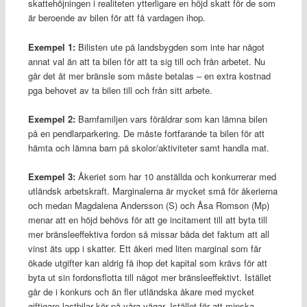
skattehöjningen i realiteten ytterligare en höjd skatt för de som
är beroende av bilen för att få vardagen ihop.
Exempel 1:
Bilisten ute på landsbygden som inte har något
annat val än att ta bilen för att ta sig till och från arbetet. Nu
går det åt mer bränsle som måste betalas – en extra kostnad
pga behovet av ta bilen till och från sitt arbete.
Exempel 2:
Barnfamiljen vars föräldrar som kan lämna bilen
på en pendlarparkering. De måste fortfarande ta bilen för att
hämta och lämna barn på skolor/aktiviteter samt handla mat.
Exempel 3:
Åkeriet som har 10 anställda och konkurrerar med
utländsk arbetskraft. Marginalerna är mycket små för åkerierna
och medan Magdalena Andersson (S) och Åsa Romson (Mp)
menar att en höjd behövs för att ge incitament till att byta till
mer bränsleeffektiva fordon så missar båda det faktum att all
vinst äts upp i skatter. Ett åkeri med liten marginal som får
ökade utgifter kan aldrig få ihop det kapital som krävs för att
byta ut sin fordonsflotta till något mer bränsleeffektivt. Istället
går de i konkurs och än fler utländska åkare med mycket
giftigare lastbilar kör på våra vägar. Istället för att minska