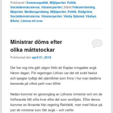
Publicerat i
Kommunpolitik
,
Miljöpartiet
,
Politik
,
Socialdemokraterna
,
Vänsterpartiet
|
Märkt
Folkomröstning
,
Majoritet
,
Medborgardialog
,
Miljöpartiet
,
Politik
,
Rödgröna
,
Socialdemokraterna
,
Vänsterpartiet
,
Väsby Sjöstad
,
Väsbys
Bästa
|
Lämna ett svar
Ministrar döms efter
olika måttstockar
Publicerad den
april 21, 2016
Det har nog inte gått någon förbi att Kaplan tvingades avgå
härom dagen. För regeringen Löfven var det ett svårt beslut
och speglar tydligt det ojämlikhet som finns i hur man bedöms
beroende på vilket parti man tillhör.
Nedan kommer en genomgång av Löfvens ministrar och om de
fortfarande fått sitta kvar efter det som avslöjats. Efter denna
kommer en liknande från regering Reinfeldt, men med fokus på
just de ministrar som fått avgå – och varför.