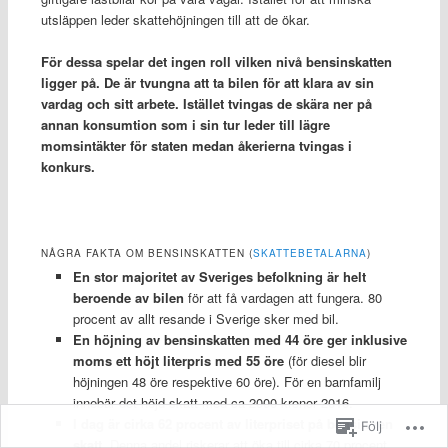
utsläppen leder skattehöjningen till att de ökar.
För dessa spelar det ingen roll vilken nivå bensinskatten
ligger på. De är tvungna att ta bilen för att klara av sin
vardag och sitt arbete. Istället tvingas de skära ner på
annan konsumtion som i sin tur leder till lägre
momsintäkter för staten medan åkerierna tvingas i
konkurs.
NÅGRA FAKTA OM BENSINSKATTEN (
SKATTEBETALARNA
)
En stor majoritet av Sveriges befolkning är helt
beroende av bilen
för att få vardagen att fungera. 80
procent av allt resande i Sverige sker med bil.
En höjning av bensinskatten med 44 öre ger inklusive
moms ett höjt literpris med 55 öre
(för diesel blir
höjningen 48 öre respektive 60 öre). För en barnfamilj
innebär det höjd skatt med ca 2000 kronor 2016.
I dag är cirka 62 procent av literpriset på bensin ren
Följ
skatt
. Denna andel riskerar att öka till cirka 70 procent