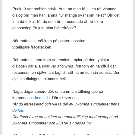
Punkt 3 var problematisk. Hur kan man få till en rättvisande
dialog om man kan lämna hur många svar som helst? Blir det
inte då enkelt för de som är intresserade att få extra
genomslag för just sina hjärtefrågor?
När materialet väl kom på posten uppstod
ytterligare frågetecken.
Det material som kom var endast kopior på den fysiska
dialogen där alla svar var anonyma, förutom en handfull där
respondenten självmant lagt till sitt namn och sin adress. Den
digitala dialogen saknades helt.
Några dagar senare dök en sammanställning upp på
kommunens
hemsida
. Där skriver de:
”
Är du intresserad och vill ta del av inkomna synpunkter finns
de
här.
Det finns även en enklare sammanställning med exempel på
inkomna synpunkter och kluster av dessa
här
.
”