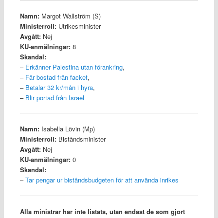
Namn:
Margot Wallström (S)
Ministerroll:
Utrikesminister
Avgått:
Nej
KU-anmälningar:
8
Skandal:
–
Erkänner Palestina utan förankring
,
–
Får bostad från facket
,
–
Betalar 32 kr/mån i hyra
,
–
Blir portad från Israel
Namn:
Isabella Lövin (Mp)
Ministerroll:
Biståndsminister
Avgått:
Nej
KU-anmälningar:
0
Skandal:
–
Tar pengar ur biståndsbudgeten för att använda inrikes
Alla ministrar har inte listats, utan endast de som gjort