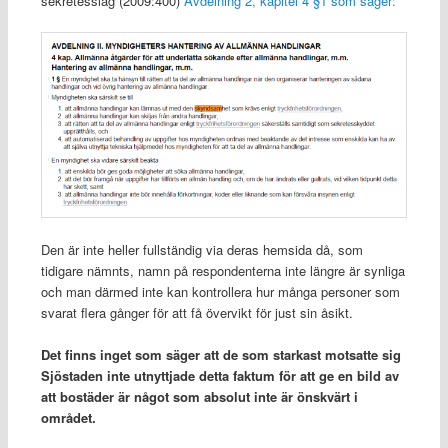
sekretesslag (2009:400)
Avdelning 2, kapitel 4 §1 som säger:
Den är inte heller fullständig via deras hemsida då, som
tidigare nämnts, namn på respondenterna inte längre är synliga
och man därmed inte kan kontrollera hur många personer som
svarat flera gånger för att få övervikt för just sin åsikt.
Det finns inget som säger att de som starkast motsatte sig
Sjöstaden inte utnyttjade detta faktum för att ge en bild av
att bostäder är något som absolut inte är önskvärt i
området.