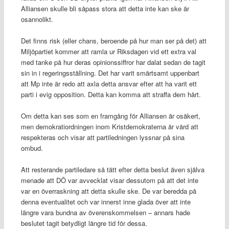
Alliansen skulle bli såpass stora att detta inte kan ske är
osannolikt.
Det finns risk (eller chans, beroende på hur man ser på det) att
Miljöpartiet kommer att ramla ur Riksdagen vid ett extra val
med tanke på hur deras opinionssiffror har dalat sedan de tagit
sin in i regeringsställning. Det har varit smärtsamt uppenbart
att Mp inte är redo att axla detta ansvar efter att ha varit ett
parti i evig opposition. Detta kan komma att straffa dem hårt.
Om detta kan ses som en framgång för Alliansen är osäkert,
men demokratiordningen inom Kristdemokraterna är värd att
respekteras och visar att partiledningen lyssnar på sina
ombud.
Att resterande partiledare så tätt efter detta beslut även själva
menade att DÖ var avvecklat visar dessutom på att det inte
var en överraskning att detta skulle ske. De var beredda på
denna eventualitet och var innerst inne glada över att inte
längre vara bundna av överenskommelsen – annars hade
beslutet tagit betydligt längre tid för dessa.