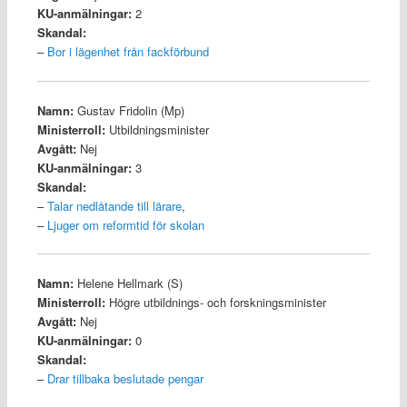
KU-anmälningar:
2
Skandal:
–
Bor i lägenhet från fackförbund
Namn:
Gustav Fridolin (Mp)
Ministerroll:
Utbildningsminister
Avgått:
Nej
KU-anmälningar:
3
Skandal:
–
Talar nedlåtande till lärare
,
–
Ljuger om reformtid för skolan
Namn:
Helene Hellmark (S)
Ministerroll:
Högre utbildnings- och forskningsminister
Avgått:
Nej
KU-anmälningar:
0
Skandal:
–
Drar tillbaka beslutade pengar