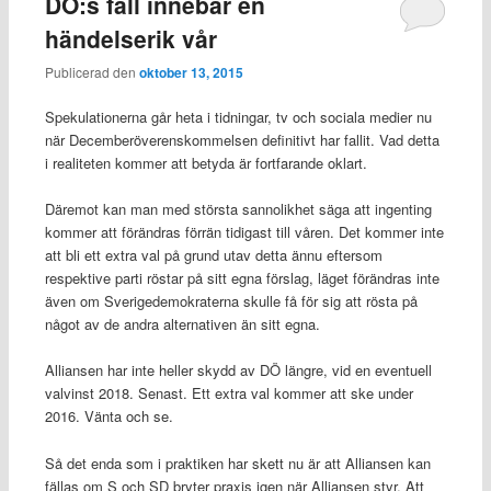
DÖ:s fall innebär en
händelserik vår
Publicerad den
oktober 13, 2015
Spekulationerna går heta i tidningar, tv och sociala medier nu
när Decemberöverenskommelsen definitivt har fallit. Vad detta
i realiteten kommer att betyda är fortfarande oklart.
Däremot kan man med största sannolikhet säga att ingenting
kommer att förändras förrän tidigast till våren. Det kommer inte
att bli ett extra val på grund utav detta ännu eftersom
respektive parti röstar på sitt egna förslag, läget förändras inte
även om Sverigedemokraterna skulle få för sig att rösta på
något av de andra alternativen än sitt egna.
Alliansen har inte heller skydd av DÖ längre, vid en eventuell
valvinst 2018. Senast. Ett extra val kommer att ske under
2016. Vänta och se.
Så det enda som i praktiken har skett nu är att Alliansen kan
fällas om S och SD bryter praxis igen när Alliansen styr. Att