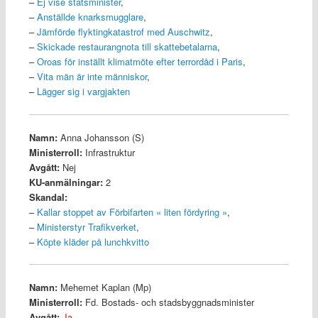
–
Ej vise statsminister
,
–
Anställde knarksmugglare
,
–
Jämförde flyktingkatastrof med Auschwitz
,
–
Skickade restaurangnota till skattebetalarna
,
–
Oroas för inställt klimatmöte efter terrordåd i Paris
,
–
Vita män är inte människor
,
–
Lägger sig i vargjakten
Namn:
Anna Johansson (S)
Ministerroll:
Infrastruktur
Avgått:
Nej
KU-anmälningar:
2
Skandal:
–
Kallar stoppet av Förbifarten « liten fördyring »
,
–
Ministerstyr Trafikverket
,
–
Köpte kläder på lunchkvitto
Namn:
Mehemet Kaplan (Mp)
Ministerroll:
Fd. Bostads- och stadsbyggnadsminister
Avgått:
Ja