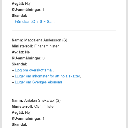
Avgått:
Nej
KU-anmälningar:
1
Skandal:
–
Förnekar LO + S = Sant
Namn:
Magdalena Andersson (S)
Ministerroll:
Finansminister
Avgått:
Nej
KU-anmälningar:
3
Skandal:
–
Ljög om överskottsmål
,
–
Ljuger om inkomster för att höja skatter
,
–
Ljuger om Sveriges ekonomi
Namn:
Ardalan Shekarabi (S)
Ministerroll:
Civilminister
Avgått:
Nej
KU-anmälningar:
1
Skandal: