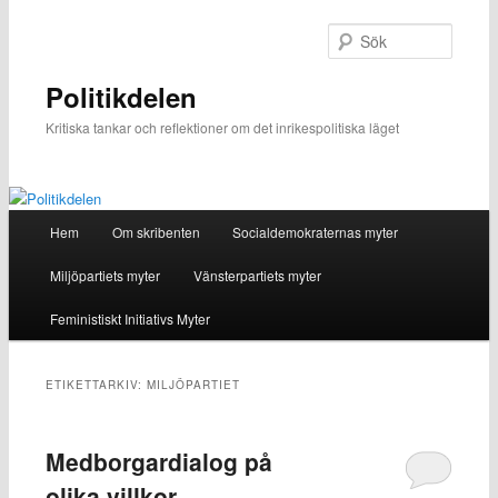
Hoppa
Hoppa
till
till
Sök
primärt
sekundärt
innehåll
innehåll
Politikdelen
Kritiska tankar och reflektioner om det inrikespolitiska läget
Huvudmeny
Hem
Om skribenten
Socialdemokraternas myter
Miljöpartiets myter
Vänsterpartiets myter
Feministiskt Initiativs Myter
ETIKETTARKIV:
MILJÖPARTIET
Medborgardialog på
olika villkor