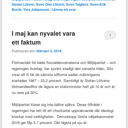
Stefan Löfven
,
Sven Otto Littorin
,
Sven Tolgfors
,
Sven-Erik
Bucht
,
Ylva Johansson
|
Lämna ett svar
I maj kan nyvalet vara
1
ett faktum
Publicerad den
februari 3, 2016
Förtroendet för både Socialdemokraterna och Miljöpartiet – och
regeringen överlag, har sjunkit stadigt den senaste tiden. Sifo
visar att S får de sämsta siffrorna sedan mätningarna
startades 1967 – 23,2 procent. Samtidigt är Stefan Löfvens
förtroendesiffror de lägsta en statsminister haft på 10 år och är
nu nere på 30%.
Miljöpartiet klarar sig inte bättre själva. Deras tillträde i
regeringen har lett till ett chockartat uppvaknande där ideologi
krockar med verkligheten. Demoskops första väljarbarometer
2016 ger Mp 5,7 procent. Det lägsta på sju år.