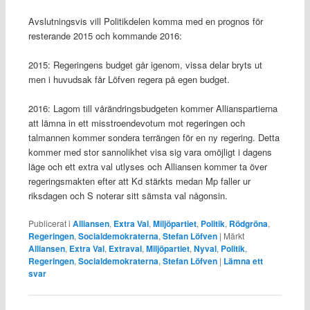
Avslutningsvis vill Politikdelen komma med en prognos för
resterande 2015 och kommande 2016:
2015: Regeringens budget går igenom, vissa delar bryts ut
men i huvudsak får Löfven regera på egen budget.
2016: Lagom till vårändringsbudgeten kommer Allianspartierna
att lämna in ett misstroendevotum mot regeringen och
talmannen kommer sondera terrängen för en ny regering. Detta
kommer med stor sannolikhet visa sig vara omöjligt i dagens
läge och ett extra val utlyses och Alliansen kommer ta över
regeringsmakten efter att Kd stärkts medan Mp faller ur
riksdagen och S noterar sitt sämsta val någonsin.
Publicerat i
Alliansen
,
Extra Val
,
Miljöpartiet
,
Politik
,
Rödgröna
,
Regeringen
,
Socialdemokraterna
,
Stefan Löfven
|
Märkt
Alliansen
,
Extra Val
,
Extraval
,
Miljöpartiet
,
Nyval
,
Politik
,
Regeringen
,
Socialdemokraterna
,
Stefan Löfven
|
Lämna ett
svar