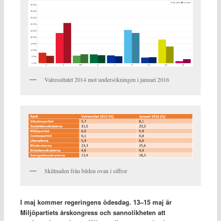
Valresultatet 2014 mot undersökningen i januari 2016
Skillnaden från bilden ovan i siffror
I maj kommer regeringens ödesdag. 13–15 maj är
Miljöpartiets årskongress och sannolikheten att