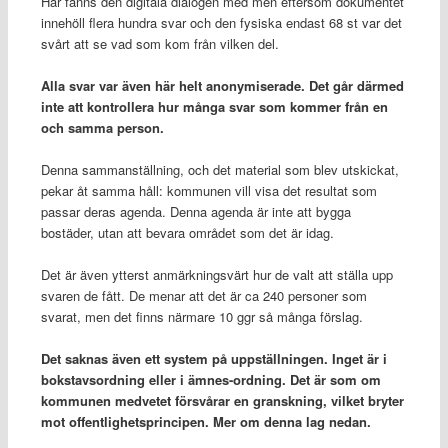
Här fanns den digitala dialogen med men eftersom dokumentet
innehöll flera hundra svar och den fysiska endast 68 st var det
svårt att se vad som kom från vilken del.
Alla svar var även här helt anonymiserade. Det går därmed
inte att kontrollera hur många svar som kommer från en
och samma person.
Denna sammanställning, och det material som blev utskickat,
pekar åt samma håll: kommunen vill visa det resultat som
passar deras agenda. Denna agenda är inte att bygga
bostäder, utan att bevara området som det är idag.
Det är även ytterst anmärkningsvärt hur de valt att ställa upp
svaren de fått. De menar att det är ca 240 personer som
svarat, men det finns närmare 10 ggr så många förslag.
Det saknas även ett system på uppställningen. Inget är i
bokstavsordning eller i ämnes-ordning. Det är som om
kommunen medvetet försvårar en granskning, vilket bryter
mot offentlighetsprincipen. Mer om denna lag nedan.