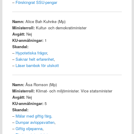
–
Förskingrat SSU-pengar
Namn:
Alice Bah Kuhnke (Mp)
Ministerroll:
Kultur- och demokratiminister
Avgått:
Nej
KU-anmälningar:
1
Skandal:
–
Hypotetiska frågor
,
–
Saknar helt erfarenhet
,
–
Läser barnbok för utskott
Namn:
Åsa Romson (Mp)
Ministerroll:
Klimat- och miljöminister. Vice statsminister
Avgått:
Nej
KU-anmälningar:
5
Skandal:
–
Målar med giftig färg
,
–
Dumpar avloppsvatten
,
–
Giftig oljepanna
,