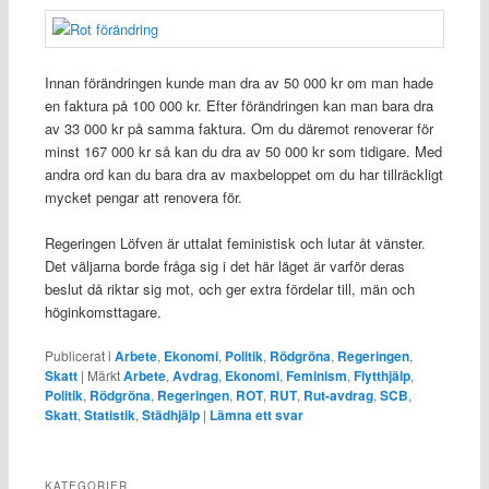
Innan förändringen kunde man dra av 50 000 kr om man hade
en faktura på 100 000 kr. Efter förändringen kan man bara dra
av 33 000 kr på samma faktura. Om du däremot renoverar för
minst 167 000 kr så kan du dra av 50 000 kr som tidigare. Med
andra ord kan du bara dra av maxbeloppet om du har tillräckligt
mycket pengar att renovera för.
Regeringen Löfven är uttalat feministisk och lutar åt vänster.
Det väljarna borde fråga sig i det här läget är varför deras
beslut då riktar sig mot, och ger extra fördelar till, män och
höginkomsttagare.
Publicerat i
Arbete
,
Ekonomi
,
Politik
,
Rödgröna
,
Regeringen
,
Skatt
|
Märkt
Arbete
,
Avdrag
,
Ekonomi
,
Feminism
,
Flytthjälp
,
Politik
,
Rödgröna
,
Regeringen
,
ROT
,
RUT
,
Rut-avdrag
,
SCB
,
Skatt
,
Statistik
,
Städhjälp
|
Lämna ett svar
KATEGORIER