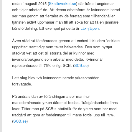
redan i augusti 2015 (
Skatteverket.se
) där främst ungdomar
och tjejer arbetar/-de. Att denna arbetsform är kvinnodominerad
ser man genom att flertalet av de företag som tillhandahåller
tjänsten aktivt uppmanar män till att söka för att få en jämnare
könsfördelning. Ett exempel på detta är
Läxhjälpen
.
Även städ-rut försämrades genom att endast inkludera ”enklare
uppgifter” samtidigt som taket halverades. Den som nyttjat
städ-rut vet att det till största del är kvinnor med
invandrarbakgrund som arbetar med detta. Kvinnor är
representerade till 76% enligt SCB. (
SCB.se
)
I ett slag blev två kvinnodominerade yrkesområden
försvagade.
På andra sidan av förändringarna ser man hur
mansdominerade yrken däremot frodas. Trädgårdsarbete finns
kvar. Tittar man på SCB:s statistik för de yrken som har med
trädgård att göra är fördelningen till mäns fördel upp till 75%.
(
SCB.se
)