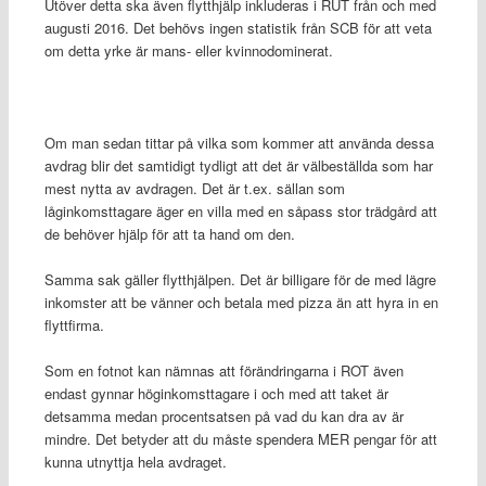
Utöver detta ska även flytthjälp inkluderas i RUT från och med
augusti 2016. Det behövs ingen statistik från SCB för att veta
om detta yrke är mans- eller kvinnodominerat.
Om man sedan tittar på vilka som kommer att använda dessa
avdrag blir det samtidigt tydligt att det är välbeställda som har
mest nytta av avdragen. Det är t.ex. sällan som
låginkomsttagare äger en villa med en såpass stor trädgård att
de behöver hjälp för att ta hand om den.
Samma sak gäller flytthjälpen. Det är billigare för de med lägre
inkomster att be vänner och betala med pizza än att hyra in en
flyttfirma.
Som en fotnot kan nämnas att förändringarna i ROT även
endast gynnar höginkomsttagare i och med att taket är
detsamma medan procentsatsen på vad du kan dra av är
mindre. Det betyder att du måste spendera MER pengar för att
kunna utnyttja hela avdraget.