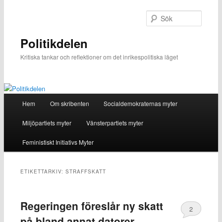
Hoppa
Hoppa
till
till
Sök
primärt
sekundärt
innehåll
innehåll
Politikdelen
Kritiska tankar och reflektioner om det inrikespolitiska läget
Huvudmeny
Hem
Om skribenten
Socialdemokraternas myter
Miljöpartiets myter
Vänsterpartiets myter
Feministiskt Initiativs Myter
ETIKETTARKIV:
STRAFFSKATT
Regeringen föreslår ny skatt
2
på bland annat datorer,