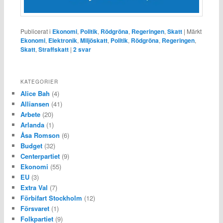
Publicerat i
Ekonomi
,
Politik
,
Rödgröna
,
Regeringen
,
Skatt
|
Märkt
Ekonomi
,
Elektronik
,
Miljöskatt
,
Politik
,
Rödgröna
,
Regeringen
,
Skatt
,
Straffskatt
|
2
svar
KATEGORIER
Alice Bah
(4)
Alliansen
(41)
Arbete
(20)
Arlanda
(1)
Åsa Romson
(6)
Budget
(32)
Centerpartiet
(9)
Ekonomi
(55)
EU
(3)
Extra Val
(7)
Förbifart Stockholm
(12)
Försvaret
(1)
Folkpartiet
(9)