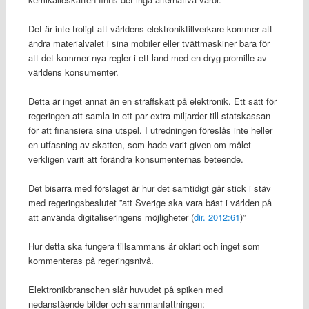
Det är inte troligt att världens elektroniktillverkare kommer att
ändra materialvalet i sina mobiler eller tvättmaskiner bara för
att det kommer nya regler i ett land med en dryg promille av
världens konsumenter.
Detta är inget annat än en straffskatt på elektronik. Ett sätt för
regeringen att samla in ett par extra miljarder till statskassan
för att finansiera sina utspel. I utredningen föreslås inte heller
en utfasning av skatten, som hade varit given om målet
verkligen varit att förändra konsumenternas beteende.
Det bisarra med förslaget är hur det samtidigt går stick i stäv
med regeringsbeslutet ”att Sverige ska vara bäst i världen på
att använda digitaliseringens möjligheter (
dir. 2012:61
)”
Hur detta ska fungera tillsammans är oklart och inget som
kommenteras på regeringsnivå.
Elektronikbranschen slår huvudet på spiken med
nedanstående bilder och sammanfattningen: