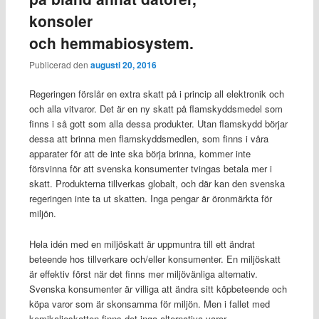
konsoler
och hemmabiosystem.
Publicerad den
augusti 20, 2016
Regeringen förslår en extra skatt på i princip all elektronik och
och alla vitvaror. Det är en ny skatt på flamskyddsmedel som
finns i så gott som alla dessa produkter. Utan flamskydd börjar
dessa att brinna men flamskyddsmedlen, som finns i våra
apparater för att de inte ska börja brinna, kommer inte
försvinna för att svenska konsumenter tvingas betala mer i
skatt. Produkterna tillverkas globalt, och där kan den svenska
regeringen inte ta ut skatten. Inga pengar är öronmärkta för
miljön.
Hela idén med en miljöskatt är uppmuntra till ett ändrat
beteende hos tillverkare och/eller konsumenter. En miljöskatt
är effektiv först när det finns mer miljövänliga alternativ.
Svenska konsumenter är villiga att ändra sitt köpbeteende och
köpa varor som är skonsamma för miljön. Men i fallet med
kemikalieskatten finns det inga alternativa varor.