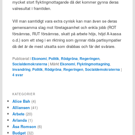
mycket stort flyktingmottagande då det kommer gynna deras
valresultat i framtiden.
Vill man samtidigt vara extra cynisk kan man även se deras
gemensamma slag mot företagsamhet och enkla jobb (ROT
försämras, RUT försämras, skatt på arbete höjs, höjd A-kassa
o.d.) som ett steg i en riktning som gynnar röda partisympatier
då det är de mest utsatta som drabbas och får det svårare.
Publicerat i
Ekonomi
,
Politik
,
Rödgröna
,
Regeringen
,
Socialdemokraterna
|
Märkt
Ekonomi
,
Flyktingmottagning
,
invandring
,
Politik
,
Rödgröna
,
Regeringen
,
Socialdemokraterna
|
4
svar
KATEGORIER
Alice Bah
(4)
Alliansen
(41)
Arbete
(20)
Arlanda
(1)
Åsa Romson
(6)
Budget
(32)