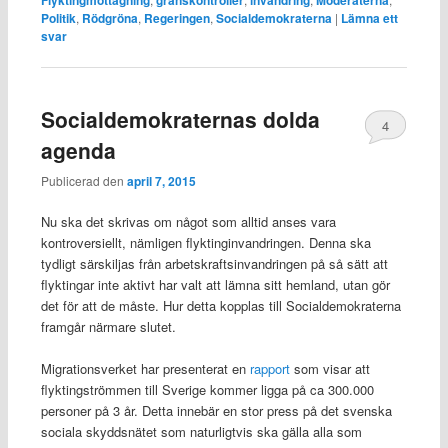
Flyktingmottagning
gränskontroller
invandring
Moderaterna
Politik
,
Rödgröna
,
Regeringen
,
Socialdemokraterna
|
Lämna ett
svar
Socialdemokraternas dolda
4
agenda
Publicerad den
april 7, 2015
Nu ska det skrivas om något som alltid anses vara
kontroversiellt, nämligen flyktinginvandringen. Denna ska
tydligt särskiljas från arbetskraftsinvandringen på så sätt att
flyktingar inte aktivt har valt att lämna sitt hemland, utan gör
det för att de måste. Hur detta kopplas till Socialdemokraterna
framgår närmare slutet.
Migrationsverket har presenterat en
rapport
som visar att
flyktingströmmen till Sverige kommer ligga på ca 300.000
personer på 3 år. Detta innebär en stor press på det svenska
sociala skyddsnätet som naturligtvis ska gälla alla som