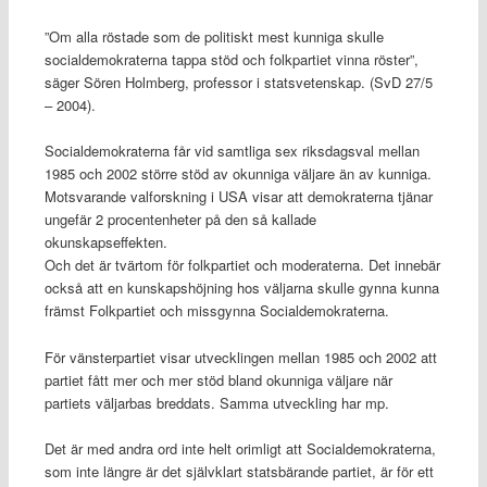
”Om alla röstade som de politiskt mest kunniga skulle
socialdemokraterna tappa stöd och folkpartiet vinna röster”,
säger Sören Holmberg, professor i statsvetenskap. (SvD 27/5
– 2004).
Socialdemokraterna får vid samtliga sex riksdagsval mellan
1985 och 2002 större stöd av okunniga väljare än av kunniga.
Motsvarande valforskning i USA visar att demokraterna tjänar
ungefär 2 procentenheter på den så kallade
okunskapseffekten.
Och det är tvärtom för folkpartiet och moderaterna. Det innebär
också att en kunskapshöjning hos väljarna skulle gynna kunna
främst Folkpartiet och missgynna Socialdemokraterna.
För vänsterpartiet visar utvecklingen mellan 1985 och 2002 att
partiet fått mer och mer stöd bland okunniga väljare när
partiets väljarbas breddats. Samma utveckling har mp.
Det är med andra ord inte helt orimligt att Socialdemokraterna,
som inte längre är det självklart statsbärande partiet, är för ett