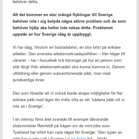
behöver detta.
Att det kommer en stor mängd flyktingar till Sverige
behöver inte i sig betyda några större problem och de som
behöver hjälp ska heller inte nekas detta. Problemet
uppstår av hur Sverige idag är uppbyggt.
Vi har idag, förutom en bostadsbrist, en stor brist på enklare
arbeten. Den svenska arbetsmarknadspolitiken – från höger till
vänster – har i huvudsak två lösningar på hur en person som
står långt ifrån arbetsmarknaden ska kunna komma in. Genom
utbildning eller genom subventionerade jobb, men med
avtalsenliga löner.
Den som föreslår att vi också borde skapa möjligheter för fler
enklare jobb med lägre lön möts ofta av ett ”sådana jobb vill vi
inte se i Sverige”.
I en intervju förra året svarade till exempel dåvarande
statsminister Reinfeldt på frågan om de mini-jobs som
Tyskland har infört kan vara något för Sverige: ”Den typen av
jobb har vi inte valt i Sverige.” (
Lag-Avtal
2/3 – 2015).