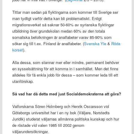
Tittar man sedan på flyktingarna som kommer till Sverige ser
man tydligt varför detta kan bli problematiskt. Enligt
migrationsverket så saknar 50-60% av syrianska flyktingar
utbildning över grundskolan medan 60% av den totala
somaliska befolkningen är analfabeter varav 85-90% som
söker sig till t.ex. Finland är analfabeter. (
Svenska Yle
&
Röda
korset
).
Alla dessa, som stannar mer eller mindre, permanent behöver
en sysselsättning för att komma in i samhället. Men det finns
alldeles för få enkla jobb för dessa – som kommer leda till ett
utanförskap.
Så vad har då detta med just Socialdemokraterna att göra?
Valforskarna Sören Holmberg och Henrik Oscarsson vid
Göteborgs universitet har i en ny bok (Väljare, Norstedts
Juridik) studerat väljarnas allmänna politiska kunskap och hur
de röstade vid valen 1985 till 2002 genom
väljarundersökningar.