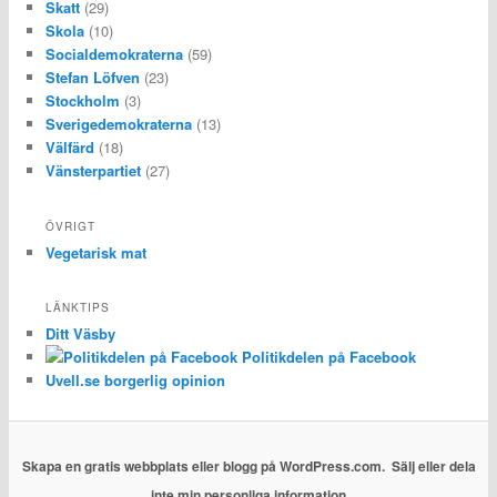
Skatt
(29)
Skola
(10)
Socialdemokraterna
(59)
Stefan Löfven
(23)
Stockholm
(3)
Sverigedemokraterna
(13)
Välfärd
(18)
Vänsterpartiet
(27)
ÖVRIGT
Vegetarisk mat
LÄNKTIPS
Ditt Väsby
Politikdelen på Facebook
Uvell.se borgerlig opinion
Skapa en gratis webbplats eller blogg på WordPress.com.
Sälj eller dela
inte min personliga information