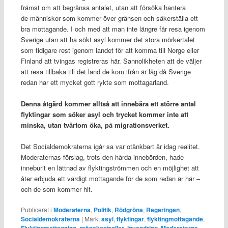
främst om att begränsa antalet, utan att försöka hantera
de människor som kommer över gränsen och säkerställa ett
bra mottagande. I och med att man inte längre får resa igenom
Sverige utan att ha sökt asyl kommer det stora mörkertalet
som tidigare rest igenom landet för att komma till Norge eller
Finland att tvingas registreras här. Sannolikheten att de väljer
att resa tillbaka till det land de kom ifrån är låg då Sverige
redan har ett mycket gott rykte som mottagarland.
Denna åtgärd kommer alltså att innebära ett större antal
flyktingar som söker asyl och trycket kommer inte att
minska, utan tvärtom öka, på migrationsverket.
Det Socialdemokraterna igår sa var otänkbart är idag realitet.
Moderaternas förslag, trots den hårda innebörden, hade
inneburit en lättnad av flyktingströmmen och en möjlighet att
åter erbjuda ett värdigt mottagande för de som redan är här –
och de som kommer hit.
Publicerat i
Moderaterna
,
Politik
,
Rödgröna
,
Regeringen
,
Socialdemokraterna
|
Märkt
asyl
,
flyktingar
,
flyktingmottagande
,
,
,
,
,