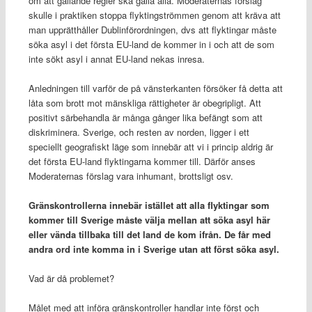
om att gällande regler ska gälla alla. Moderaternas förslag
skulle i praktiken stoppa flyktingströmmen genom att kräva att
man upprätthåller Dublinförordningen, dvs att flyktingar måste
söka asyl i det första EU-land de kommer in i och att de som
inte sökt asyl i annat EU-land nekas inresa.
Anledningen till varför de på vänsterkanten försöker få detta att
låta som brott mot mänskliga rättigheter är obegripligt. Att
positivt särbehandla är många gånger lika befängt som att
diskriminera. Sverige, och resten av norden, ligger i ett
speciellt geografiskt läge som innebär att vi i princip aldrig är
det första EU-land flyktingarna kommer till. Därför anses
Moderaternas förslag vara inhumant, brottsligt osv.
Gränskontrollerna innebär istället att alla flyktingar som
kommer till Sverige måste välja mellan att söka asyl här
eller vända tillbaka till det land de kom ifrån. De får med
andra ord inte komma in i Sverige utan att först söka asyl.
Vad är då problemet?
Målet med att införa gränskontroller handlar inte först och